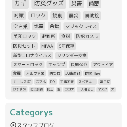
カギ
防災グッズ
災害
備蓄
対策
ロック
錠前
震災
補助錠
空き巣
地震
合鍵
マジックライス
美和ロック
避難所
食料
防犯カメラ
防災セット
MIWA
5年保存
新型コロナウイルス
シリンダー交換
スマートロック
キャンプ
長期保存
アウトドア
食糧
アルファ米
防災食
店舗防犯
防災用品
キーレス錠
スマホ
DIY
工事不要
スペアキー
電子錠
おすすめ
防災訓練
防止
窓
コロナ
一人暮らし
マスク
犬
Categorys
play_circle
スタッフブログ