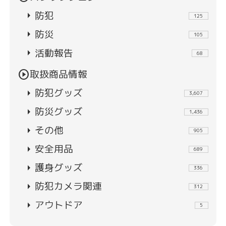
arrow_right
防犯
125
arrow_right
防災
105
arrow_right
活動報告
68
play_circle
取扱商品情報
arrow_right
防犯グッズ
3,607
arrow_right
防災グッズ
1,436
arrow_right
その他
905
arrow_right
安全用品
689
arrow_right
護身グッズ
336
arrow_right
防犯カメラ関連
312
arrow_right
アウトドア
5