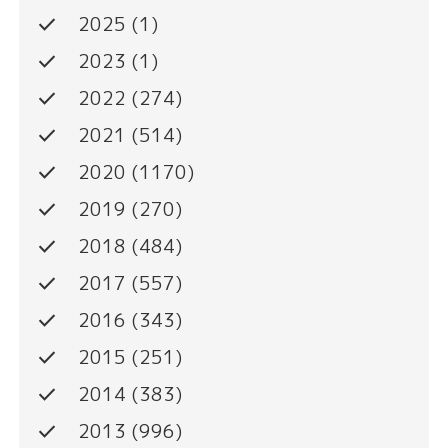
done
2025
(1)
done
2023
(1)
done
2022
(274)
done
2021
(514)
done
2020
(1170)
done
2019
(270)
done
2018
(484)
done
2017
(557)
done
2016
(343)
done
2015
(251)
done
2014
(383)
done
2013
(996)