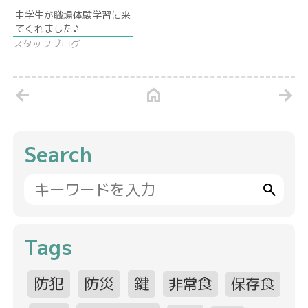
中学生が職場体験学習に来
てくれました♪
スタッフブログ
arrow_back
home
arrow_forward
Search
search
Tags
防犯
防災
鍵
非常食
保存食