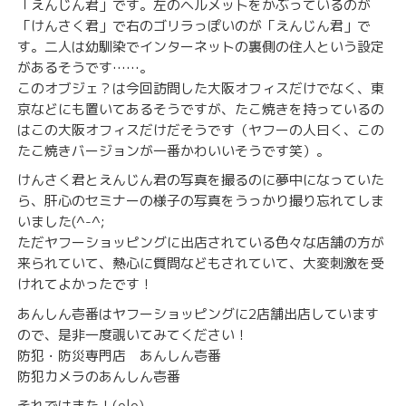
「えんじん君」です。左のヘルメットをかぶっているのが
「けんさく君」で右のゴリラっぽいのが「えんじん君」で
す。二人は幼馴染でインターネットの裏側の住人という設定
があるそうです……。
このオブジェ？は今回訪問した大阪オフィスだけでなく、東
京などにも置いてあるそうですが、たこ焼きを持っているの
はこの大阪オフィスだけだそうです（ヤフーの人曰く、この
たこ焼きバージョンが一番かわいいそうです笑）。
けんさく君とえんじん君の写真を撮るのに夢中になっていた
ら、肝心のセミナーの様子の写真をうっかり撮り忘れてしま
いました(^-^;
ただヤフーショッピングに出店されている色々な店舗の方が
来られていて、熱心に質問などもされていて、大変刺激を受
けれてよかったです！
あんしん壱番はヤフーショッピングに2店舗出店しています
ので、是非一度覗いてみてください！
防犯・防災専門店 あんしん壱番
防犯カメラのあんしん壱番
それではまた！(o|o)