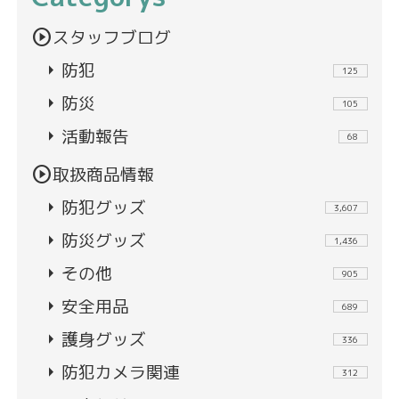
play_circle
スタッフブログ
arrow_right
防犯
125
arrow_right
防災
105
arrow_right
活動報告
68
play_circle
取扱商品情報
arrow_right
防犯グッズ
3,607
arrow_right
防災グッズ
1,436
arrow_right
その他
905
arrow_right
安全用品
689
arrow_right
護身グッズ
336
arrow_right
防犯カメラ関連
312