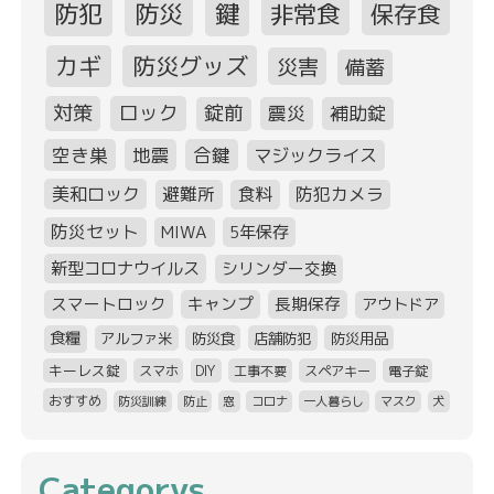
防犯
防災
鍵
非常食
保存食
カギ
防災グッズ
災害
備蓄
対策
ロック
錠前
震災
補助錠
空き巣
地震
合鍵
マジックライス
美和ロック
避難所
食料
防犯カメラ
防災セット
MIWA
5年保存
新型コロナウイルス
シリンダー交換
スマートロック
キャンプ
長期保存
アウトドア
食糧
アルファ米
防災食
店舗防犯
防災用品
キーレス錠
スマホ
DIY
工事不要
スペアキー
電子錠
おすすめ
防災訓練
防止
窓
コロナ
一人暮らし
マスク
犬
Categorys