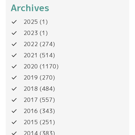
Archives
done
2025
(1)
done
2023
(1)
done
2022
(274)
done
2021
(514)
done
2020
(1170)
done
2019
(270)
done
2018
(484)
done
2017
(557)
done
2016
(343)
done
2015
(251)
done
2014
(383)