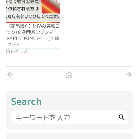
【商品紹介】MIWA(美和ロ
ック)交換用U9シリンダー
RA用 ST色(MCY-112) 5個
セット
防犯グッズ
arrow_back
home
arrow_forward
Search
search