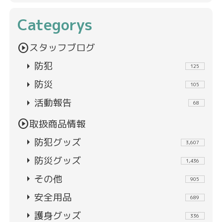
Categorys
play_circle
スタッフブログ
arrow_right
防犯
125
arrow_right
防災
105
arrow_right
活動報告
68
play_circle
取扱商品情報
arrow_right
防犯グッズ
3,607
arrow_right
防災グッズ
1,436
arrow_right
その他
905
arrow_right
安全用品
689
arrow_right
護身グッズ
336