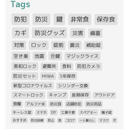
Tags
防犯
防災
鍵
非常食
保存食
カギ
防災グッズ
災害
備蓄
対策
ロック
錠前
震災
補助錠
空き巣
地震
合鍵
マジックライス
美和ロック
避難所
食料
防犯カメラ
防災セット
MIWA
5年保存
新型コロナウイルス
シリンダー交換
スマートロック
キャンプ
長期保存
アウトドア
食糧
アルファ米
防災食
店舗防犯
防災用品
キーレス錠
スマホ
DIY
工事不要
スペアキー
電子錠
おすすめ
防災訓練
防止
窓
コロナ
一人暮らし
マスク
犬