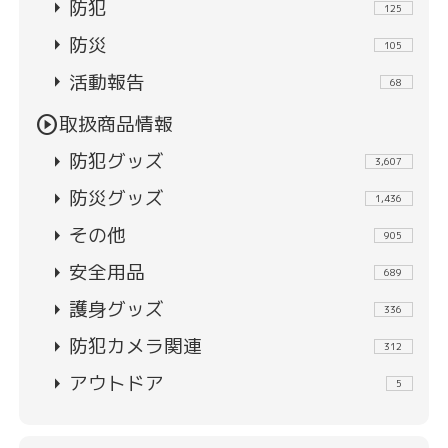
arrow_right
防犯
125
arrow_right
防災
105
arrow_right
活動報告
68
play_circle
取扱商品情報
arrow_right
防犯グッズ
3,607
arrow_right
防災グッズ
1,436
arrow_right
その他
905
arrow_right
安全用品
689
arrow_right
護身グッズ
336
arrow_right
防犯カメラ関連
312
arrow_right
アウトドア
5