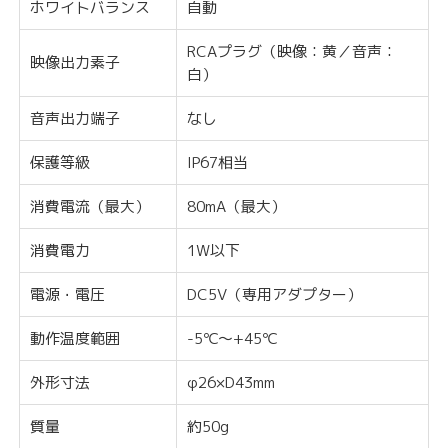
ホワイトバランス
自動
RCAプラグ（映像：黄／音声：
映像出力素子
白）
音声出力端子
なし
保護等級
IP67相当
消費電流（最大）
80mA（最大）
消費電力
1W以下
電源・電圧
DC5V（専用アダプター）
動作温度範囲
-5℃〜+45℃
外形寸法
φ26×D43mm
質量
約50g