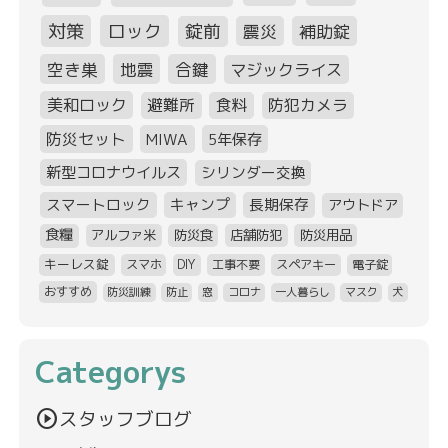
対策
ロック
錠前
震災
補助錠
空き巣
地震
合鍵
マジックライス
美和ロック
避難所
食料
防犯カメラ
防災セット
MIWA
5年保存
新型コロナウイルス
シリンダー交換
スマートロック
キャンプ
長期保存
アウトドア
食糧
アルファ米
防災食
店舗防犯
防災用品
キーレス錠
スマホ
DIY
工事不要
スペアキー
電子錠
おすすめ
防災訓練
防止
窓
コロナ
一人暮らし
マスク
犬
Categorys
play_circle
スタッフブログ