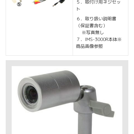
５．取付け用ネジセッ
ト
６．取り扱い説明書
（保証書含む）
※写真無し
７．IMS-3000R本体※
商品画像参照