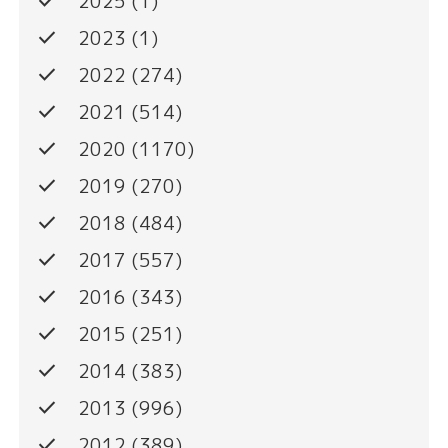
done
2025
(1)
done
2023
(1)
done
2022
(274)
done
2021
(514)
done
2020
(1170)
done
2019
(270)
done
2018
(484)
done
2017
(557)
done
2016
(343)
done
2015
(251)
done
2014
(383)
done
2013
(996)
done
2012
(389)