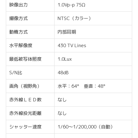
映像出力
1.0Vp-p 75Ω
撮像方式
NTSC（カラー）
動機方式
内部同期
水平解像度
430 TV Lines
最低被写体照度
1.0Lux
S/N比
48dB
画角（視野角）
水平：64° 垂直：48°
赤外線ＬＥＤ数
なし
赤外線投光距離
なし
シャッター速度
1/60〜1/200,000（自動）