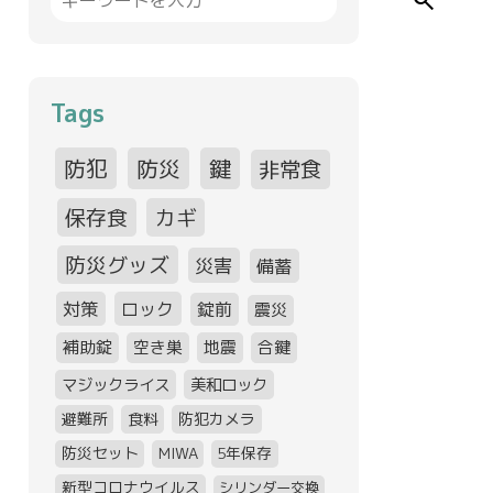
search
Tags
防犯
防災
鍵
非常食
保存食
カギ
防災グッズ
災害
備蓄
対策
ロック
錠前
震災
補助錠
空き巣
地震
合鍵
マジックライス
美和ロック
避難所
食料
防犯カメラ
防災セット
MIWA
5年保存
新型コロナウイルス
シリンダー交換