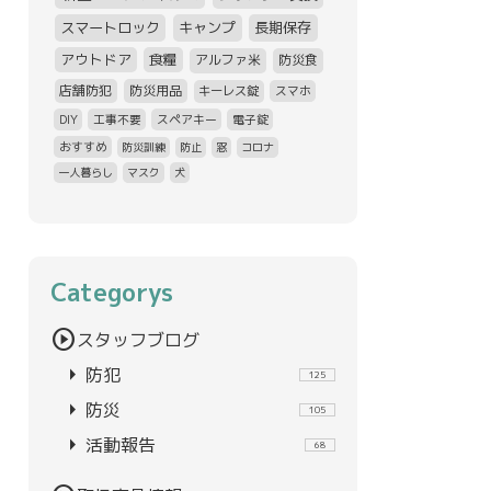
スマートロック
キャンプ
長期保存
アウトドア
食糧
アルファ米
防災食
店舗防犯
防災用品
キーレス錠
スマホ
DIY
工事不要
スペアキー
電子錠
おすすめ
防災訓練
防止
窓
コロナ
一人暮らし
マスク
犬
Categorys
play_circle
スタッフブログ
arrow_right
防犯
125
arrow_right
防災
105
arrow_right
活動報告
68