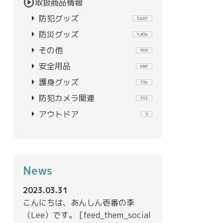
play_circle
取扱商品情報
arrow_right
防犯グッズ
3,607
arrow_right
防災グッズ
1,436
arrow_right
その他
905
arrow_right
安全用品
689
arrow_right
護身グッズ
336
arrow_right
防犯カメラ関連
312
arrow_right
アウトドア
5
News
2023.03.31
こんにちは、あんしん壱番の李
（Lee）です。 [feed_them_social