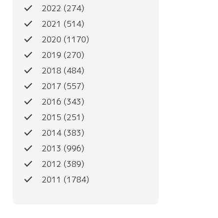
done
2022
(274)
done
2021
(514)
done
2020
(1170)
done
2019
(270)
done
2018
(484)
done
2017
(557)
done
2016
(343)
done
2015
(251)
done
2014
(383)
done
2013
(996)
done
2012
(389)
done
2011
(1784)