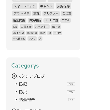
スマートロック
キャンプ
長期保存
アウトドア
食糧
アルファ米
防災食
店舗防犯
防災用品
キーレス錠
スマホ
DIY
工事不要
スペアキー
電子錠
おすすめ
防災訓練
防止
窓
コロナ
一人暮らし
マスク
犬
Categorys
play_circle
スタッフブログ
arrow_right
防犯
125
arrow_right
防災
105
arrow_right
活動報告
68