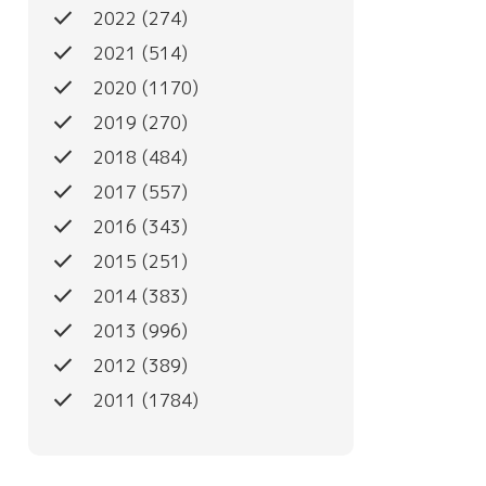
done
2022
(274)
done
2021
(514)
done
2020
(1170)
done
2019
(270)
done
2018
(484)
done
2017
(557)
done
2016
(343)
done
2015
(251)
done
2014
(383)
done
2013
(996)
done
2012
(389)
done
2011
(1784)