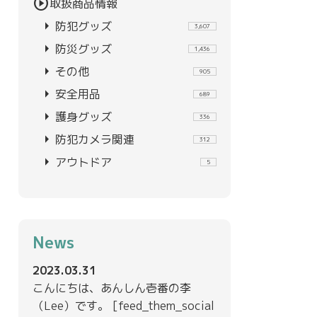
play_circle
取扱商品情報
arrow_right
防犯グッズ
3,607
arrow_right
防災グッズ
1,436
arrow_right
その他
905
arrow_right
安全用品
689
arrow_right
護身グッズ
336
arrow_right
防犯カメラ関連
312
arrow_right
アウトドア
5
News
2023.03.31
こんにちは、あんしん壱番の李
（Lee）です。 [feed_them_social