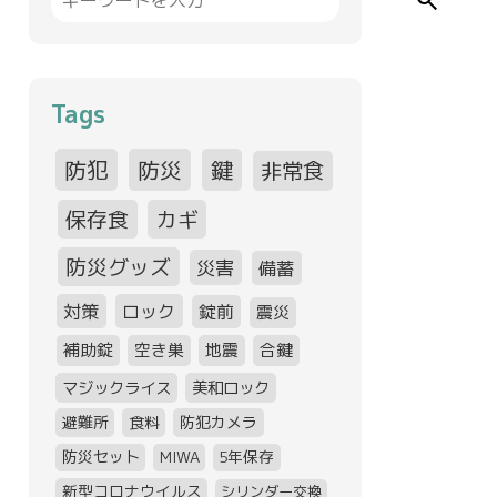
search
Tags
防犯
防災
鍵
非常食
保存食
カギ
防災グッズ
災害
備蓄
対策
ロック
錠前
震災
補助錠
空き巣
地震
合鍵
マジックライス
美和ロック
避難所
食料
防犯カメラ
防災セット
MIWA
5年保存
新型コロナウイルス
シリンダー交換