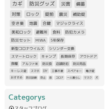
カギ
防災グッズ
災害
備蓄
対策
ロック
錠前
震災
補助錠
空き巣
地震
合鍵
マジックライス
美和ロック
避難所
食料
防犯カメラ
防災セット
MIWA
5年保存
新型コロナウイルス
シリンダー交換
スマートロック
キャンプ
長期保存
アウトドア
食糧
アルファ米
防災食
店舗防犯
防災用品
キーレス錠
スマホ
DIY
工事不要
スペアキー
電子錠
おすすめ
防災訓練
防止
窓
コロナ
一人暮らし
マスク
犬
Categorys
play_circle
スタッフブログ