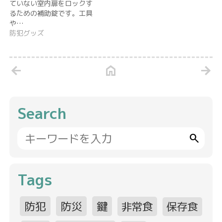
ていない室内扉をロックす
るための補助錠です。工具
や…
防犯グッズ
arrow_back
home
arrow_forward
Search
search
Tags
防犯
防災
鍵
非常食
保存食