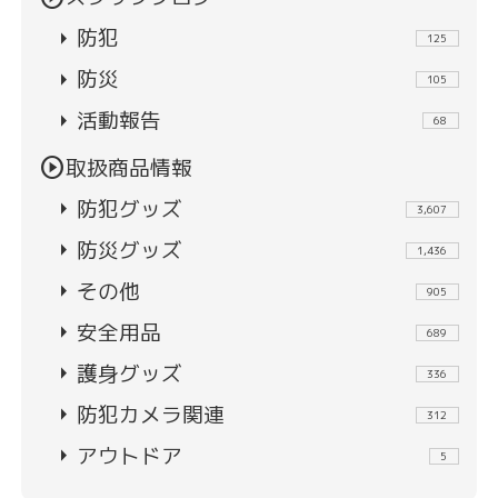
arrow_right
防犯
125
arrow_right
防災
105
arrow_right
活動報告
68
play_circle
取扱商品情報
arrow_right
防犯グッズ
3,607
arrow_right
防災グッズ
1,436
arrow_right
その他
905
arrow_right
安全用品
689
arrow_right
護身グッズ
336
arrow_right
防犯カメラ関連
312
arrow_right
アウトドア
5