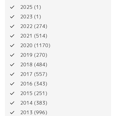
done
2025
(1)
done
2023
(1)
done
2022
(274)
done
2021
(514)
done
2020
(1170)
done
2019
(270)
done
2018
(484)
done
2017
(557)
done
2016
(343)
done
2015
(251)
done
2014
(383)
done
2013
(996)