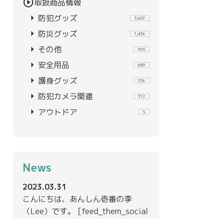
play_circle
取扱商品情報
arrow_right
防犯グッズ
3,607
arrow_right
防災グッズ
1,436
arrow_right
その他
905
arrow_right
安全用品
689
arrow_right
護身グッズ
336
arrow_right
防犯カメラ関連
312
arrow_right
アウトドア
5
News
2023.03.31
こんにちは、あんしん壱番の李
（Lee）です。 [feed_them_social