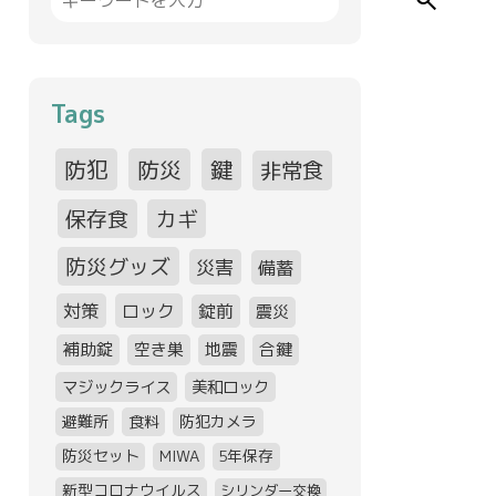
search
Tags
防犯
防災
鍵
非常食
保存食
カギ
防災グッズ
災害
備蓄
対策
ロック
錠前
震災
補助錠
空き巣
地震
合鍵
マジックライス
美和ロック
避難所
食料
防犯カメラ
防災セット
MIWA
5年保存
新型コロナウイルス
シリンダー交換