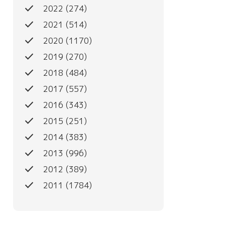
done
2022
(274)
done
2021
(514)
done
2020
(1170)
done
2019
(270)
done
2018
(484)
done
2017
(557)
done
2016
(343)
done
2015
(251)
done
2014
(383)
done
2013
(996)
done
2012
(389)
done
2011
(1784)