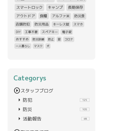
スマートロック
キャンプ
長期保存
アウトドア
食糧
アルファ米
防災食
店舗防犯
防災用品
キーレス錠
スマホ
DIY
工事不要
スペアキー
電子錠
おすすめ
防災訓練
防止
窓
コロナ
一人暮らし
マスク
犬
Categorys
play_circle
スタッフブログ
arrow_right
防犯
125
arrow_right
防災
105
arrow_right
活動報告
68