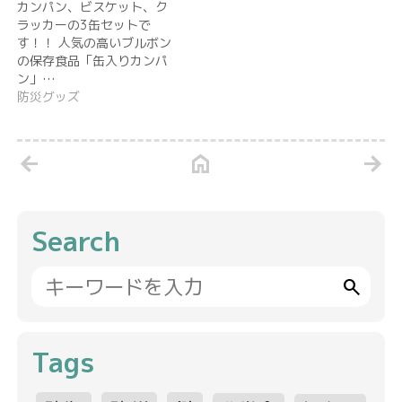
カンパン、ビスケット、ク
ラッカーの3缶セットで
す！！ 人気の高いブルボン
の保存食品「缶入りカンパ
ン」…
防災グッズ
arrow_back
home
arrow_forward
Search
search
Tags