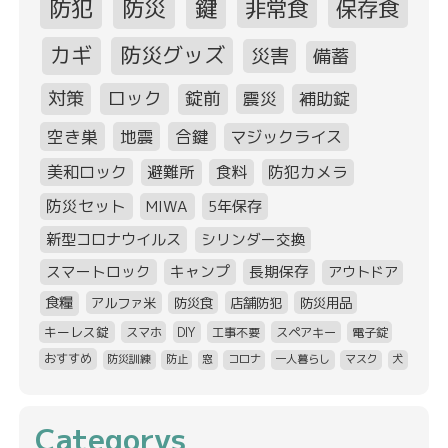
防犯
防災
鍵
非常食
保存食
カギ
防災グッズ
災害
備蓄
対策
ロック
錠前
震災
補助錠
空き巣
地震
合鍵
マジックライス
美和ロック
避難所
食料
防犯カメラ
防災セット
MIWA
5年保存
新型コロナウイルス
シリンダー交換
スマートロック
キャンプ
長期保存
アウトドア
食糧
アルファ米
防災食
店舗防犯
防災用品
キーレス錠
スマホ
DIY
工事不要
スペアキー
電子錠
おすすめ
防災訓練
防止
窓
コロナ
一人暮らし
マスク
犬
Categorys