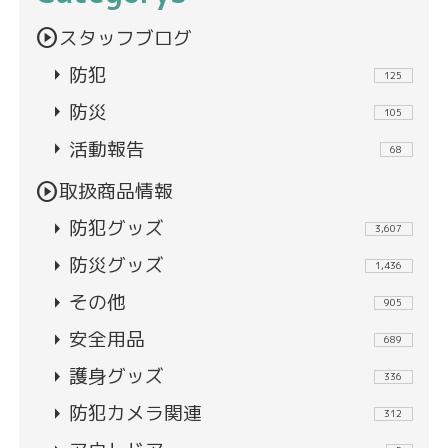
play_circle
スタッフブログ
arrow_right
防犯
125
arrow_right
防災
105
arrow_right
活動報告
68
play_circle
取扱商品情報
arrow_right
防犯グッズ
3,607
arrow_right
防災グッズ
1,436
arrow_right
その他
905
arrow_right
安全用品
689
arrow_right
護身グッズ
336
arrow_right
防犯カメラ関連
312