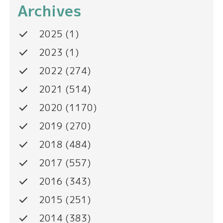
Archives
done
2025
(1)
done
2023
(1)
done
2022
(274)
done
2021
(514)
done
2020
(1170)
done
2019
(270)
done
2018
(484)
done
2017
(557)
done
2016
(343)
done
2015
(251)
done
2014
(383)