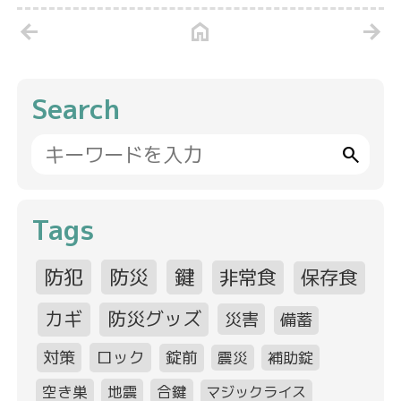
arrow_back
home
arrow_forward
Search
search
Tags
防犯
防災
鍵
非常食
保存食
カギ
防災グッズ
災害
備蓄
対策
ロック
錠前
震災
補助錠
空き巣
地震
合鍵
マジックライス