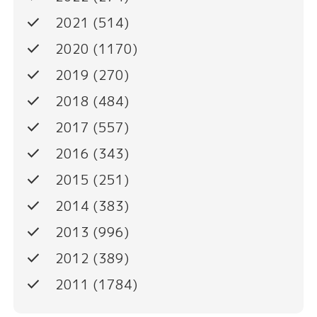
done
2021
(514)
done
2020
(1170)
done
2019
(270)
done
2018
(484)
done
2017
(557)
done
2016
(343)
done
2015
(251)
done
2014
(383)
done
2013
(996)
done
2012
(389)
done
2011
(1784)