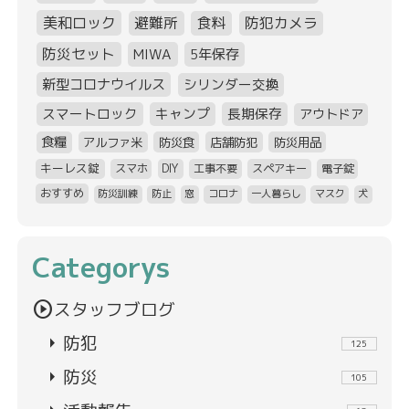
美和ロック
避難所
食料
防犯カメラ
防災セット
MIWA
5年保存
新型コロナウイルス
シリンダー交換
スマートロック
キャンプ
長期保存
アウトドア
食糧
アルファ米
防災食
店舗防犯
防災用品
キーレス錠
スマホ
DIY
工事不要
スペアキー
電子錠
おすすめ
防災訓練
防止
窓
コロナ
一人暮らし
マスク
犬
Categorys
play_circle
スタッフブログ
arrow_right
防犯
125
arrow_right
防災
105