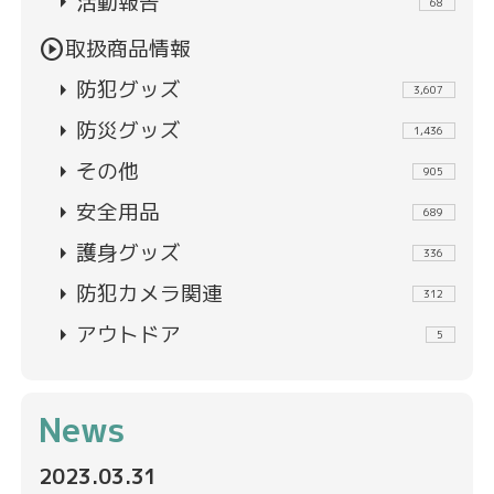
arrow_right
活動報告
68
play_circle
取扱商品情報
arrow_right
防犯グッズ
3,607
arrow_right
防災グッズ
1,436
arrow_right
その他
905
arrow_right
安全用品
689
arrow_right
護身グッズ
336
arrow_right
防犯カメラ関連
312
arrow_right
アウトドア
5
News
2023.03.31