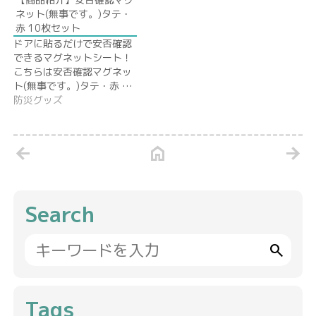
ネット(無事です。)タテ・
赤 10枚セット
ドアに貼るだけで安否確認
できるマグネットシート！
こちらは安否確認マグネッ
ト(無事です。)タテ・赤 …
防災グッズ
arrow_back
home
arrow_forward
Search
search
Tags