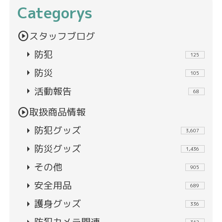
Categorys
play_circle
スタッフブログ
arrow_right
防犯
125
arrow_right
防災
105
arrow_right
活動報告
68
play_circle
取扱商品情報
arrow_right
防犯グッズ
3,607
arrow_right
防災グッズ
1,436
arrow_right
その他
905
arrow_right
安全用品
689
arrow_right
護身グッズ
336