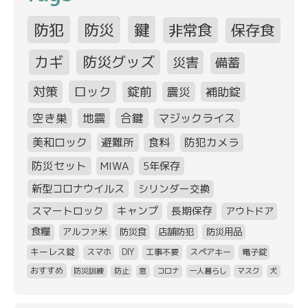
防犯
防災
鍵
非常食
保存食
カギ
防災グッズ
災害
備蓄
対策
ロック
錠前
震災
補助錠
空き巣
地震
合鍵
マジックライス
美和ロック
避難所
食料
防犯カメラ
防災セット
MIWA
5年保存
新型コロナウイルス
シリンダー交換
スマートロック
キャンプ
長期保存
アウトドア
食糧
アルファ米
防災食
店舗防犯
防災用品
キーレス錠
スマホ
DIY
工事不要
スペアキー
電子錠
おすすめ
防災訓練
防止
窓
コロナ
一人暮らし
マスク
犬