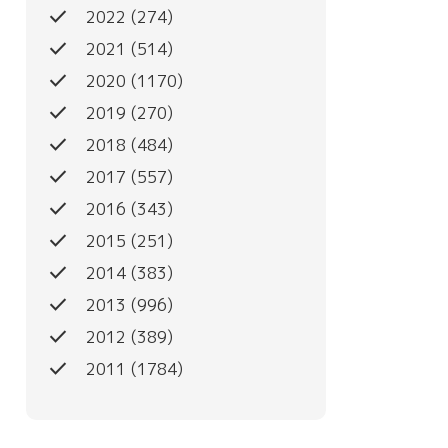
done
2022
(274)
done
2021
(514)
done
2020
(1170)
done
2019
(270)
done
2018
(484)
done
2017
(557)
done
2016
(343)
done
2015
(251)
done
2014
(383)
done
2013
(996)
done
2012
(389)
done
2011
(1784)