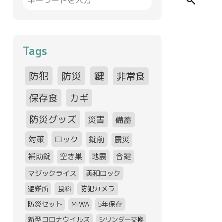
search
Tags
防犯
防災
鍵
非常食
保存食
カギ
防災グッズ
災害
備蓄
対策
ロック
錠前
震災
補助錠
空き巣
地震
合鍵
マジックライス
美和ロック
避難所
食料
防犯カメラ
防災セット
MIWA
5年保存
新型コロナウイルス
シリンダー交換