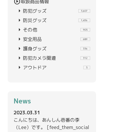
play_circle
取扱商品情報
arrow_right
防犯グッズ
3,607
arrow_right
防災グッズ
1,436
arrow_right
その他
905
arrow_right
安全用品
689
arrow_right
護身グッズ
336
arrow_right
防犯カメラ関連
312
arrow_right
アウトドア
5
News
2023.03.31
こんにちは、あんしん壱番の李
（Lee）です。 [feed_them_social