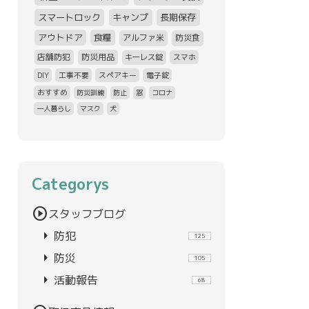
スマートロック
キャンプ
長期保存
アウトドア
食糧
アルファ米
防災食
店舗防犯
防災用品
キーレス錠
スマホ
DIY
工事不要
スペアキー
電子錠
おすすめ
防災訓練
防止
窓
コロナ
一人暮らし
マスク
犬
Categorys
play_circle
スタッフブログ
arrow_right
防犯
125
arrow_right
防災
105
arrow_right
活動報告
68