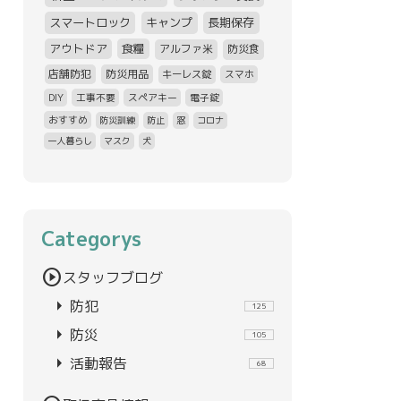
スマートロック
キャンプ
長期保存
アウトドア
食糧
アルファ米
防災食
店舗防犯
防災用品
キーレス錠
スマホ
DIY
工事不要
スペアキー
電子錠
おすすめ
防災訓練
防止
窓
コロナ
一人暮らし
マスク
犬
Categorys
play_circle
スタッフブログ
arrow_right
防犯
125
arrow_right
防災
105
arrow_right
活動報告
68