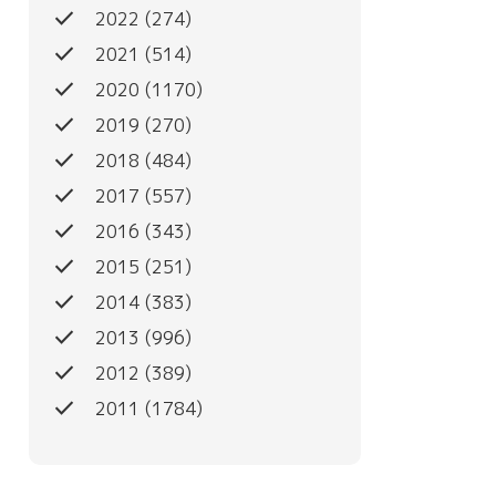
done
2022
(274)
done
2021
(514)
done
2020
(1170)
done
2019
(270)
done
2018
(484)
done
2017
(557)
done
2016
(343)
done
2015
(251)
done
2014
(383)
done
2013
(996)
done
2012
(389)
done
2011
(1784)