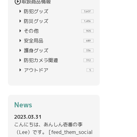
play_circle
取扱商品情報
arrow_right
防犯グッズ
3,607
arrow_right
防災グッズ
1,436
arrow_right
その他
905
arrow_right
安全用品
689
arrow_right
護身グッズ
336
arrow_right
防犯カメラ関連
312
arrow_right
アウトドア
5
News
2023.03.31
こんにちは、あんしん壱番の李
（Lee）です。 [feed_them_social