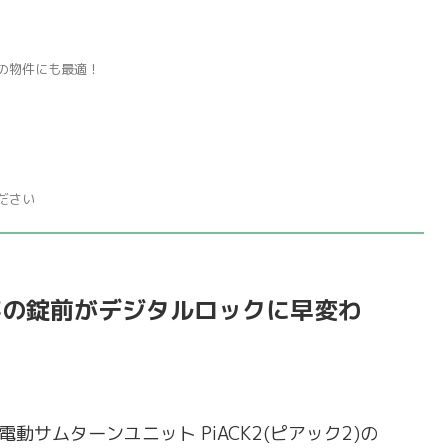
の物件にも最適！
ださい
存の錠前がデジタルロックに早変わ
サムターンユニット PiACK2(ピアック2)の