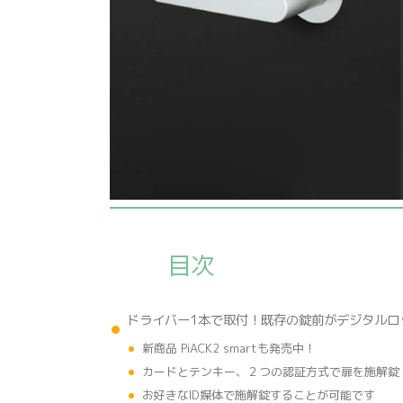
目次
ドライバー1本で取付！既存の錠前がデジタルロ
新商品 PiACK2 smartも発売中！
カードとテンキー、２つの認証方式で扉を施解錠
お好きなID媒体で施解錠することが可能です