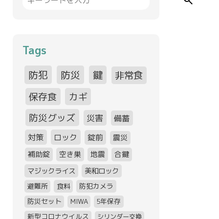
search
Tags
防犯
防災
鍵
非常食
保存食
カギ
防災グッズ
災害
備蓄
対策
ロック
錠前
震災
補助錠
空き巣
地震
合鍵
マジックライス
美和ロック
避難所
食料
防犯カメラ
防災セット
MIWA
5年保存
新型コロナウイルス
シリンダー交換