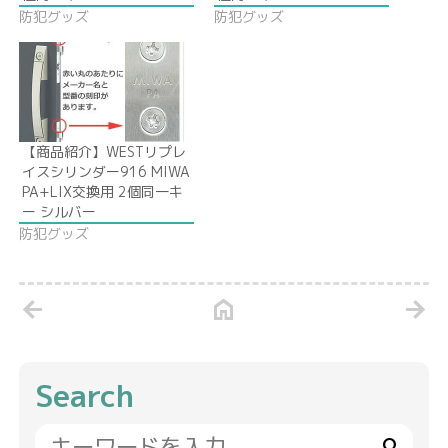
防犯グッズ
防犯グッズ
【商品紹介】WESTリプレ
イスシリンダー916 MIWA
PA+LIX交換用 2個同一キ
ー シルバー
防犯グッズ
arrow_back
home
arrow_forward
Search
search