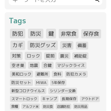
Tags
防犯
防災
鍵
非常食
保存食
カギ
防災グッズ
災害
備蓄
対策
ロック
錠前
震災
補助錠
空き巣
地震
合鍵
マジックライス
美和ロック
避難所
食料
防犯カメラ
防災セット
MIWA
5年保存
新型コロナウイルス
シリンダー交換
スマートロック
キャンプ
長期保存
アウトドア
食糧
アルファ米
防災食
店舗防犯
防災用品