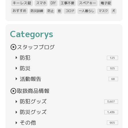
キーレス錠
スマホ
DIY
工事不要
スペアキー
電子錠
おすすめ
防災訓練
防止
窓
コロナ
一人暮らし
マスク
犬
Categorys
play_circle
スタッフブログ
arrow_right
防犯
125
arrow_right
防災
105
arrow_right
活動報告
68
play_circle
取扱商品情報
arrow_right
防犯グッズ
3,607
arrow_right
防災グッズ
1,436
arrow_right
その他
905