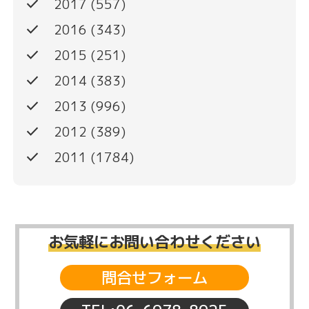
done
2017
(557)
done
2016
(343)
done
2015
(251)
done
2014
(383)
done
2013
(996)
done
2012
(389)
done
2011
(1784)
お気軽にお問い合わせください
問合せフォーム