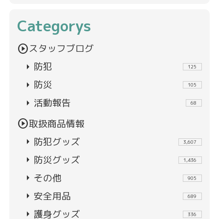
Categorys
play_circle
スタッフブログ
arrow_right
防犯
125
arrow_right
防災
105
arrow_right
活動報告
68
play_circle
取扱商品情報
arrow_right
防犯グッズ
3,607
arrow_right
防災グッズ
1,436
arrow_right
その他
905
arrow_right
安全用品
689
arrow_right
護身グッズ
336