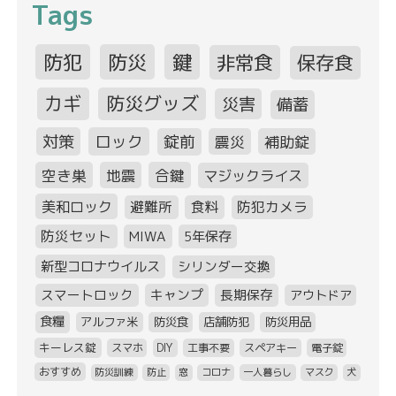
Tags
防犯
防災
鍵
非常食
保存食
カギ
防災グッズ
災害
備蓄
対策
ロック
錠前
震災
補助錠
空き巣
地震
合鍵
マジックライス
美和ロック
避難所
食料
防犯カメラ
防災セット
MIWA
5年保存
新型コロナウイルス
シリンダー交換
スマートロック
キャンプ
長期保存
アウトドア
食糧
アルファ米
防災食
店舗防犯
防災用品
キーレス錠
スマホ
DIY
工事不要
スペアキー
電子錠
おすすめ
防災訓練
防止
窓
コロナ
一人暮らし
マスク
犬