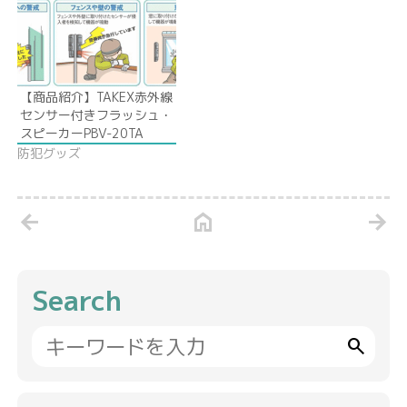
【商品紹介】TAKEX赤外線
センサー付きフラッシュ・
スピーカーPBV-20TA
防犯グッズ
arrow_back
home
arrow_forward
Search
search