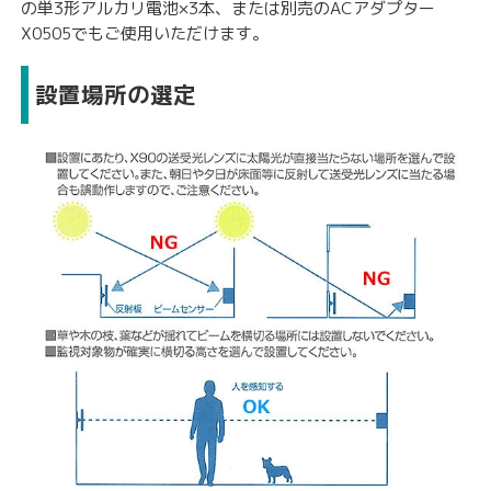
の単3形アルカリ電池×3本、または別売の
ACアダプター
X0505
でもご使用いただけます。
設置場所の選定