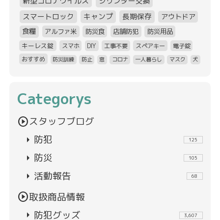
新型コロナウイルス
シリンダー交換
スマートロック
キャンプ
長期保存
アウトドア
食糧
アルファ米
防災食
店舗防犯
防災用品
キーレス錠
スマホ
DIY
工事不要
スペアキー
電子錠
おすすめ
防災訓練
防止
窓
コロナ
一人暮らし
マスク
犬
Categorys
play_circle
スタッフブログ
arrow_right
防犯
125
arrow_right
防災
105
arrow_right
活動報告
68
play_circle
取扱商品情報
arrow_right
防犯グッズ
3,607