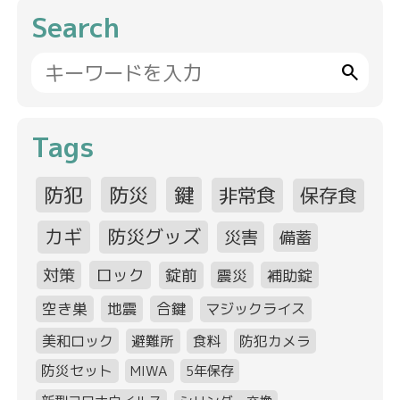
Search
search
Tags
防犯
防災
鍵
非常食
保存食
カギ
防災グッズ
災害
備蓄
対策
ロック
錠前
震災
補助錠
空き巣
地震
合鍵
マジックライス
美和ロック
避難所
食料
防犯カメラ
防災セット
MIWA
5年保存