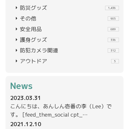
arrow_right
防災グッズ
1,436
arrow_right
その他
905
arrow_right
安全用品
689
arrow_right
護身グッズ
336
arrow_right
防犯カメラ関連
312
arrow_right
アウトドア
5
News
2023.03.31
こんにちは、あんしん壱番の李（Lee）で
す。 [feed_them_social cpt_…
2021.12.10