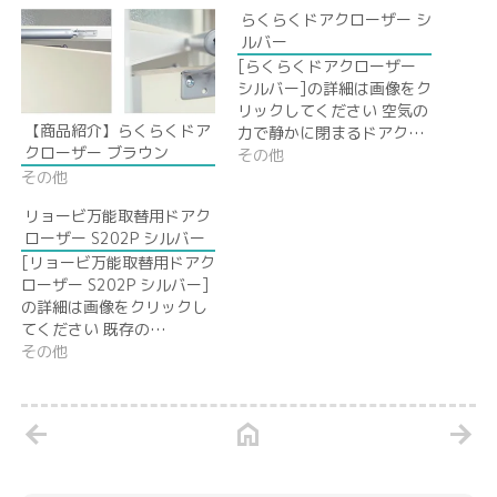
らくらくドアクローザー シ
ルバー
[らくらくドアクローザー
シルバー]の詳細は画像をク
リックしてください 空気の
【商品紹介】らくらくドア
力で静かに閉まるドアク…
クローザー ブラウン
その他
その他
リョービ万能取替用ドアク
ローザー S202P シルバー
[リョービ万能取替用ドアク
ローザー S202P シルバー]
の詳細は画像をクリックし
てください 既存の…
その他
arrow_back
home
arrow_forward