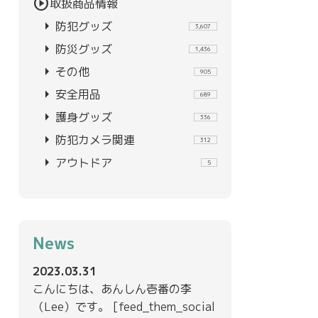
play_circle
取扱商品情報
arrow_right
防犯グッズ
3,607
arrow_right
防災グッズ
1,436
arrow_right
その他
905
arrow_right
安全用品
689
arrow_right
護身グッズ
336
arrow_right
防犯カメラ関連
312
arrow_right
アウトドア
5
News
2023.03.31
こんにちは、あんしん壱番の李
（Lee）です。 [feed_them_social