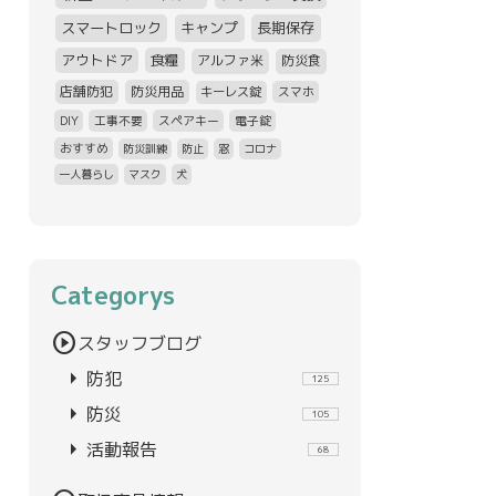
スマートロック
キャンプ
長期保存
アウトドア
食糧
アルファ米
防災食
店舗防犯
防災用品
キーレス錠
スマホ
DIY
工事不要
スペアキー
電子錠
おすすめ
防災訓練
防止
窓
コロナ
一人暮らし
マスク
犬
Categorys
play_circle
スタッフブログ
arrow_right
防犯
125
arrow_right
防災
105
arrow_right
活動報告
68