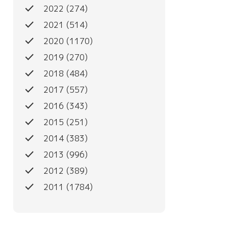
done
2022
(274)
done
2021
(514)
done
2020
(1170)
done
2019
(270)
done
2018
(484)
done
2017
(557)
done
2016
(343)
done
2015
(251)
done
2014
(383)
done
2013
(996)
done
2012
(389)
done
2011
(1784)