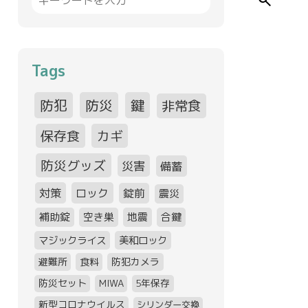
search
Tags
防犯
防災
鍵
非常食
保存食
カギ
防災グッズ
災害
備蓄
対策
ロック
錠前
震災
補助錠
空き巣
地震
合鍵
マジックライス
美和ロック
避難所
食料
防犯カメラ
防災セット
MIWA
5年保存
新型コロナウイルス
シリンダー交換