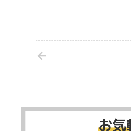
arrow_back
お気