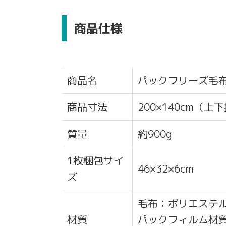
商品仕様
商品名
パックフリーズ毛
商品寸法
200×140cm（上
質量
約900g
1枚梱包サイ
46×32×6cm
ズ
毛布：ポリエステル
材質
パックフィルム材