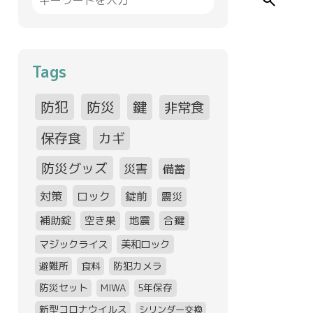
search
Tags
防犯
防災
鍵
非常食
保存食
カギ
防災グッズ
災害
備蓄
対策
ロック
錠前
震災
補助錠
空き巣
地震
合鍵
マジックライス
美和ロック
避難所
食料
防犯カメラ
防災セット
MIWA
5年保存
新型コロナウイルス
シリンダー交換