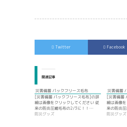
Twitter
Facebook
関連記事
災害備蓄 パックフリース毛布
災害備蓄 
[災害備蓄 パックフリース毛布]の詳
[災害備蓄
細は画像をクリックしてください 従
細は画像を
来の防炎圧縮毛布の2/3に！！…
来の防炎圧
防災グッズ
防災グッズ