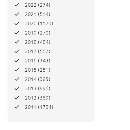
done
2022
(274)
done
2021
(514)
done
2020
(1170)
done
2019
(270)
done
2018
(484)
done
2017
(557)
done
2016
(343)
done
2015
(251)
done
2014
(383)
done
2013
(996)
done
2012
(389)
done
2011
(1784)