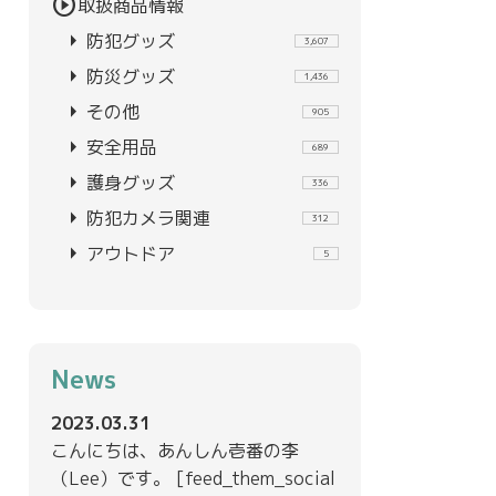
play_circle
取扱商品情報
arrow_right
防犯グッズ
3,607
arrow_right
防災グッズ
1,436
arrow_right
その他
905
arrow_right
安全用品
689
arrow_right
護身グッズ
336
arrow_right
防犯カメラ関連
312
arrow_right
アウトドア
5
News
2023.03.31
こんにちは、あんしん壱番の李
（Lee）です。 [feed_them_social