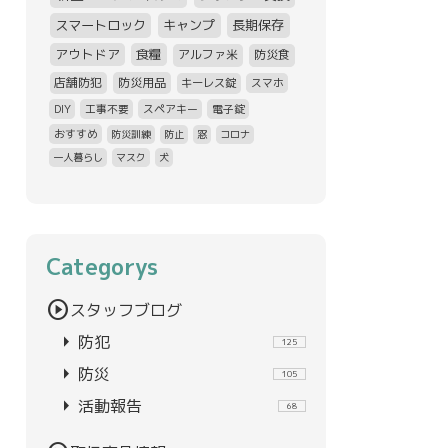
スマートロック
キャンプ
長期保存
アウトドア
食糧
アルファ米
防災食
店舗防犯
防災用品
キーレス錠
スマホ
DIY
工事不要
スペアキー
電子錠
おすすめ
防災訓練
防止
窓
コロナ
一人暮らし
マスク
犬
Categorys
play_circle
スタッフブログ
arrow_right
防犯
125
arrow_right
防災
105
arrow_right
活動報告
68