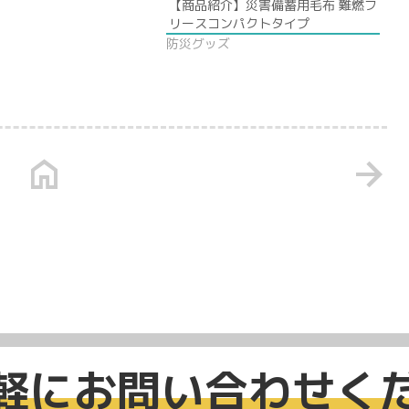
【商品紹介】災害備蓄用毛布 難燃フ
リースコンパクトタイプ
防災グッズ
home
arrow_forward
軽にお問い合わせく