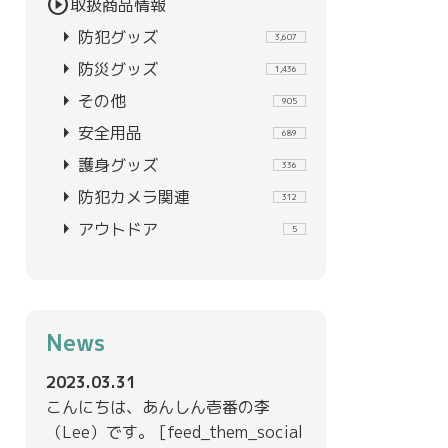
play_circle
取扱商品情報
arrow_right
防犯グッズ
3,607
arrow_right
防災グッズ
1,436
arrow_right
その他
905
arrow_right
安全用品
689
arrow_right
護身グッズ
336
arrow_right
防犯カメラ関連
312
arrow_right
アウトドア
5
News
2023.03.31
こんにちは、あんしん壱番の李
（Lee）です。 [feed_them_social