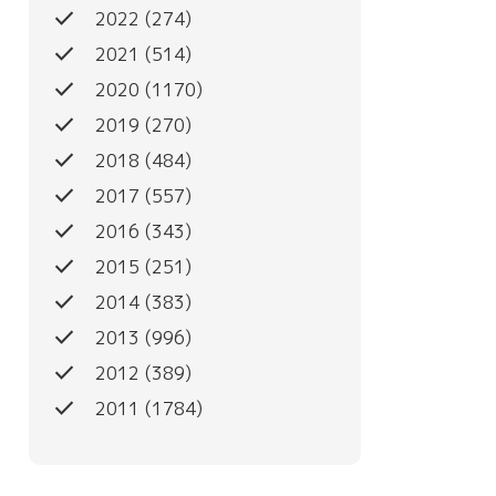
done
2022
(274)
done
2021
(514)
done
2020
(1170)
done
2019
(270)
done
2018
(484)
done
2017
(557)
done
2016
(343)
done
2015
(251)
done
2014
(383)
done
2013
(996)
done
2012
(389)
done
2011
(1784)