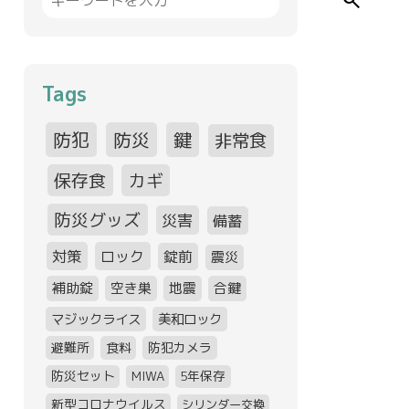
search
Tags
防犯
防災
鍵
非常食
保存食
カギ
防災グッズ
災害
備蓄
対策
ロック
錠前
震災
補助錠
空き巣
地震
合鍵
マジックライス
美和ロック
避難所
食料
防犯カメラ
防災セット
MIWA
5年保存
新型コロナウイルス
シリンダー交換