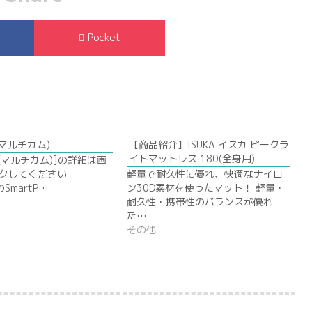
Pocket
la(マルチカム)
【商品紹介】ISUKA イスカ ピークラ
イトマットレス 180(全身用)
ala(マルチカム)]の詳細は画
クしてください
軽量で耐久性に優れ、快適なナイロ
のSmartP…
ン30D素材を使ったマット！ 軽量・
耐久性・携帯性のバランスが優れ
た…
その他