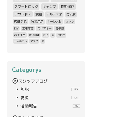
スマートロック
キャンプ
長期保存
アウトドア
食糧
アルファ米
防災食
店舗防犯
防災用品
キーレス錠
スマホ
DIY
工事不要
スペアキー
電子錠
おすすめ
防災訓練
防止
窓
コロナ
一人暮らし
マスク
犬
Categorys
play_circle
スタッフブログ
arrow_right
防犯
125
arrow_right
防災
105
arrow_right
活動報告
68