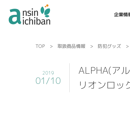
企業情
TOP
>
取扱商品情報
>
防犯グッズ
> 
ALPHA(ア
2019
01/10
リオンロック