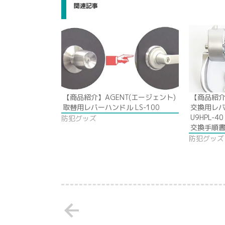
関連記事
【商品紹介】AGENT(エージェント)
【商品紹介】
取替用レバーハンドル LS-100
交換用レ
U9HPL-
防犯グッズ
交換手順
防犯グッズ
arrow_back