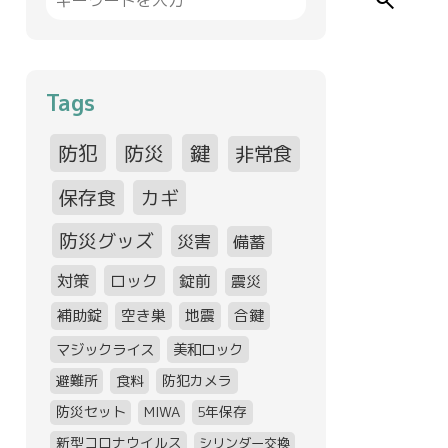
search
Tags
防犯
防災
鍵
非常食
保存食
カギ
防災グッズ
災害
備蓄
対策
ロック
錠前
震災
補助錠
空き巣
地震
合鍵
マジックライス
美和ロック
避難所
食料
防犯カメラ
防災セット
MIWA
5年保存
新型コロナウイルス
シリンダー交換