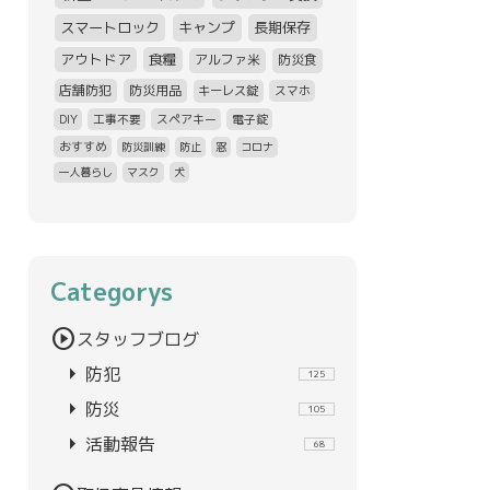
スマートロック
キャンプ
長期保存
アウトドア
食糧
アルファ米
防災食
店舗防犯
防災用品
キーレス錠
スマホ
DIY
工事不要
スペアキー
電子錠
おすすめ
防災訓練
防止
窓
コロナ
一人暮らし
マスク
犬
Categorys
play_circle
スタッフブログ
arrow_right
防犯
125
arrow_right
防災
105
arrow_right
活動報告
68