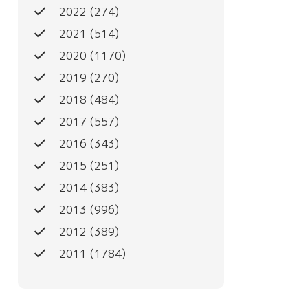
done
2022
(274)
done
2021
(514)
done
2020
(1170)
done
2019
(270)
done
2018
(484)
done
2017
(557)
done
2016
(343)
done
2015
(251)
done
2014
(383)
done
2013
(996)
done
2012
(389)
done
2011
(1784)