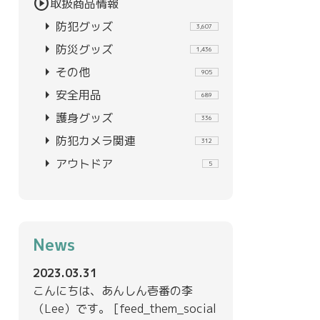
play_circle
取扱商品情報
arrow_right
防犯グッズ
3,607
arrow_right
防災グッズ
1,436
arrow_right
その他
905
arrow_right
安全用品
689
arrow_right
護身グッズ
336
arrow_right
防犯カメラ関連
312
arrow_right
アウトドア
5
News
2023.03.31
こんにちは、あんしん壱番の李
（Lee）です。 [feed_them_social