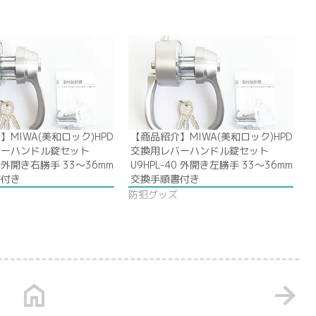
MIWA(美和ロック)HPD
【商品紹介】MIWA(美和ロック)HPD
バーハンドル錠セット
交換用レバーハンドル錠セット
40 外開き右勝手 33〜36mm
U9HPL-40 外開き左勝手 33〜36mm
書付き
交換手順書付き
防犯グッズ
home
arrow_forward