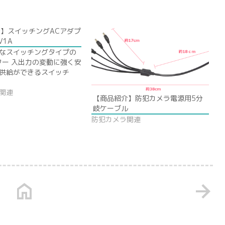
】スイッチングACアダプ
V1A
なスイッチングタイプの
ター 入出力の変動に強く安
供給ができるスイッチ
関連
【商品紹介】防犯カメラ電源用5分
岐ケーブル
防犯カメラ関連
home
arrow_forward