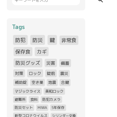
search
Tags
防犯
防災
鍵
非常食
保存食
カギ
防災グッズ
災害
備蓄
対策
ロック
錠前
震災
補助錠
空き巣
地震
合鍵
マジックライス
美和ロック
避難所
食料
防犯カメラ
防災セット
MIWA
5年保存
新型コロナウイルス
シリンダー交換