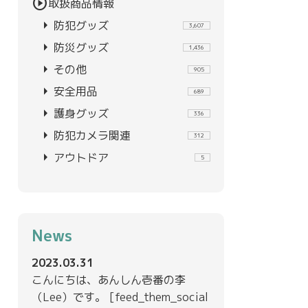
play_circle
取扱商品情報
arrow_right
防犯グッズ
3,607
arrow_right
防災グッズ
1,436
arrow_right
その他
905
arrow_right
安全用品
689
arrow_right
護身グッズ
336
arrow_right
防犯カメラ関連
312
arrow_right
アウトドア
5
News
2023.03.31
こんにちは、あんしん壱番の李
（Lee）です。 [feed_them_social