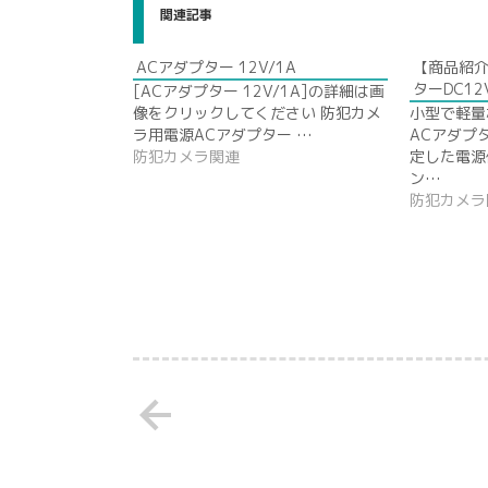
関連記事
ACアダプター 12V/1A
【商品紹介
ターDC12
[ACアダプター 12V/1A]の詳細は画
像をクリックしてください 防犯カメ
小型で軽量
ラ用電源ACアダプター …
ACアダプ
防犯カメラ関連
定した電源
ン…
防犯カメラ
arrow_back