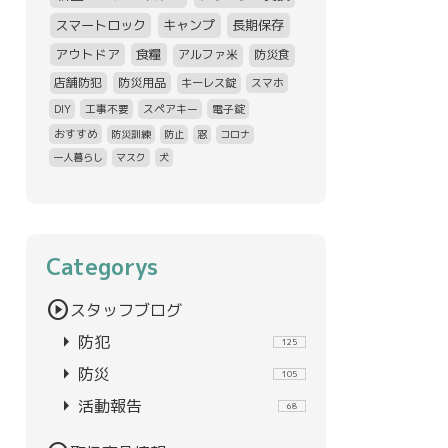
スマートロック
キャンプ
長期保存
アウトドア
食糧
アルファ米
防災食
店舗防犯
防災用品
キーレス錠
スマホ
DIY
工事不要
スペアキー
電子錠
おすすめ
防災訓練
防止
窓
コロナ
一人暮らし
マスク
犬
Categorys
play_circle
スタッフブログ
arrow_right
防犯
125
arrow_right
防災
105
arrow_right
活動報告
68