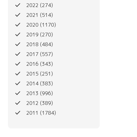
done
2022
(274)
done
2021
(514)
done
2020
(1170)
done
2019
(270)
done
2018
(484)
done
2017
(557)
done
2016
(343)
done
2015
(251)
done
2014
(383)
done
2013
(996)
done
2012
(389)
done
2011
(1784)