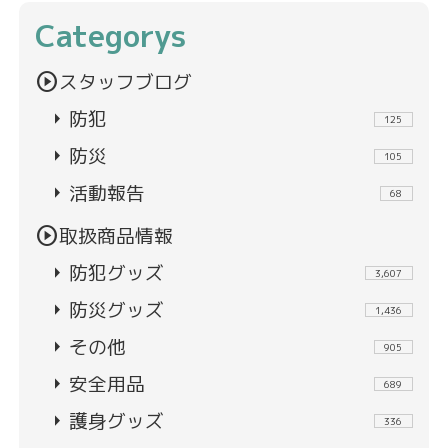
Categorys
play_circle
スタッフブログ
arrow_right
防犯
125
arrow_right
防災
105
arrow_right
活動報告
68
play_circle
取扱商品情報
arrow_right
防犯グッズ
3,607
arrow_right
防災グッズ
1,436
arrow_right
その他
905
arrow_right
安全用品
689
arrow_right
護身グッズ
336