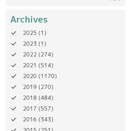
Archives
done
2025
(1)
done
2023
(1)
done
2022
(274)
done
2021
(514)
done
2020
(1170)
done
2019
(270)
done
2018
(484)
done
2017
(557)
done
2016
(343)
done
2015
(251)