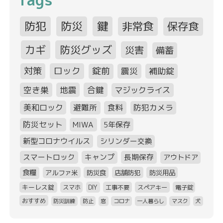
Tags
防犯
防災
鍵
非常食
保存食
カギ
防災グッズ
災害
備蓄
対策
ロック
錠前
震災
補助錠
空き巣
地震
合鍵
マジックライス
美和ロック
避難所
食料
防犯カメラ
防災セット
MIWA
5年保存
新型コロナウイルス
シリンダー交換
スマートロック
キャンプ
長期保存
アウトドア
食糧
アルファ米
防災食
店舗防犯
防災用品
キーレス錠
スマホ
DIY
工事不要
スペアキー
電子錠
おすすめ
防災訓練
防止
窓
コロナ
一人暮らし
マスク
犬