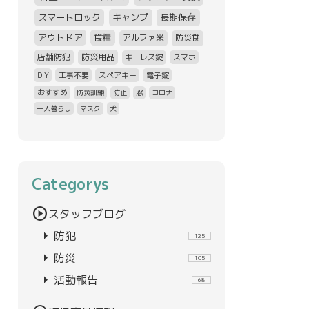
スマートロック
キャンプ
長期保存
アウトドア
食糧
アルファ米
防災食
店舗防犯
防災用品
キーレス錠
スマホ
DIY
工事不要
スペアキー
電子錠
おすすめ
防災訓練
防止
窓
コロナ
一人暮らし
マスク
犬
Categorys
play_circle
スタッフブログ
arrow_right
防犯
125
arrow_right
防災
105
arrow_right
活動報告
68