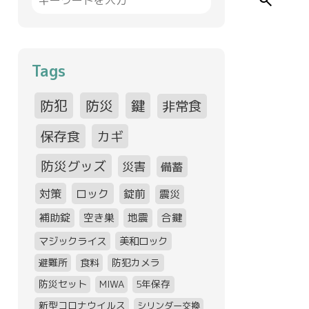
search
Tags
防犯
防災
鍵
非常食
保存食
カギ
防災グッズ
災害
備蓄
対策
ロック
錠前
震災
補助錠
空き巣
地震
合鍵
マジックライス
美和ロック
避難所
食料
防犯カメラ
防災セット
MIWA
5年保存
新型コロナウイルス
シリンダー交換