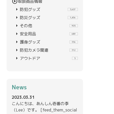
play_circle
取扱商品情報
arrow_right
防犯グッズ
3,607
arrow_right
防災グッズ
1,436
arrow_right
その他
905
arrow_right
安全用品
689
arrow_right
護身グッズ
336
arrow_right
防犯カメラ関連
312
arrow_right
アウトドア
5
News
2023.03.31
こんにちは、あんしん壱番の李
（Lee）です。 [feed_them_social