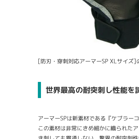
[防刃・穿刺対応アーマーSP XLサイ
世界最高の耐突刺し性能を
アーマーSPは新素材である『ケブラー
この素材は非常にきめ細かに織られたアラ
き刺しても貫通しない、驚異の耐突刺性