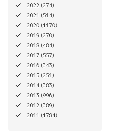
done
2022
(274)
done
2021
(514)
done
2020
(1170)
done
2019
(270)
done
2018
(484)
done
2017
(557)
done
2016
(343)
done
2015
(251)
done
2014
(383)
done
2013
(996)
done
2012
(389)
done
2011
(1784)