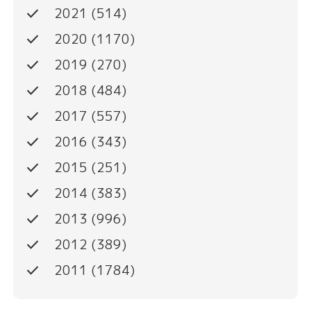
done
2021
(514)
done
2020
(1170)
done
2019
(270)
done
2018
(484)
done
2017
(557)
done
2016
(343)
done
2015
(251)
done
2014
(383)
done
2013
(996)
done
2012
(389)
done
2011
(1784)