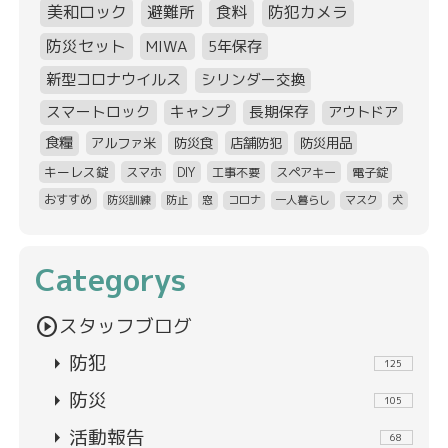
美和ロック
避難所
食料
防犯カメラ
防災セット
MIWA
5年保存
新型コロナウイルス
シリンダー交換
スマートロック
キャンプ
長期保存
アウトドア
食糧
アルファ米
防災食
店舗防犯
防災用品
キーレス錠
スマホ
DIY
工事不要
スペアキー
電子錠
おすすめ
防災訓練
防止
窓
コロナ
一人暮らし
マスク
犬
Categorys
play_circle
スタッフブログ
arrow_right
防犯
125
arrow_right
防災
105
arrow_right
活動報告
68