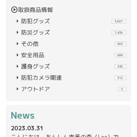
play_circle
取扱商品情報
arrow_right
防犯グッズ
3,607
arrow_right
防災グッズ
1,436
arrow_right
その他
905
arrow_right
安全用品
689
arrow_right
護身グッズ
336
arrow_right
防犯カメラ関連
312
arrow_right
アウトドア
5
News
2023.03.31