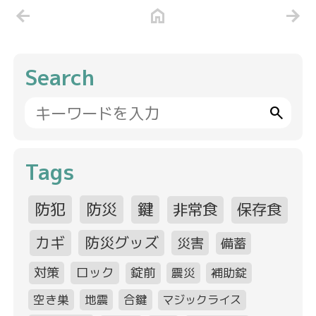
arrow_back
home
arrow_forward
Search
search
Tags
防犯
防災
鍵
非常食
保存食
カギ
防災グッズ
災害
備蓄
対策
ロック
錠前
震災
補助錠
空き巣
地震
合鍵
マジックライス