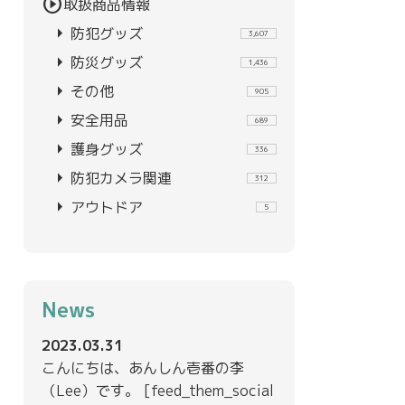
play_circle
取扱商品情報
arrow_right
防犯グッズ
3,607
arrow_right
防災グッズ
1,436
arrow_right
その他
905
arrow_right
安全用品
689
arrow_right
護身グッズ
336
arrow_right
防犯カメラ関連
312
arrow_right
アウトドア
5
News
2023.03.31
こんにちは、あんしん壱番の李
（Lee）です。 [feed_them_social