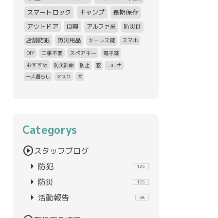
スマートロック
キャンプ
長期保存
アウトドア
食糧
アルファ米
防災食
店舗防犯
防災用品
キーレス錠
スマホ
DIY
工事不要
スペアキー
電子錠
おすすめ
防災訓練
防止
窓
コロナ
一人暮らし
マスク
犬
Categorys
play_circle
スタッフブログ
arrow_right
防犯
125
arrow_right
防災
105
arrow_right
活動報告
68