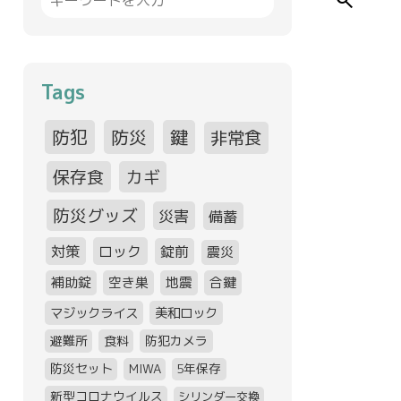
search
Tags
防犯
防災
鍵
非常食
保存食
カギ
防災グッズ
災害
備蓄
対策
ロック
錠前
震災
補助錠
空き巣
地震
合鍵
マジックライス
美和ロック
避難所
食料
防犯カメラ
防災セット
MIWA
5年保存
新型コロナウイルス
シリンダー交換