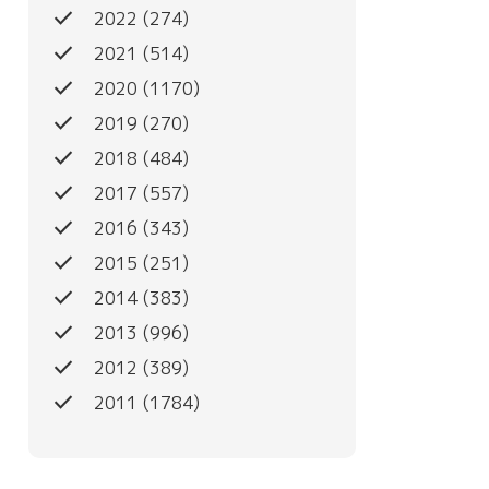
done
2022
(274)
done
2021
(514)
done
2020
(1170)
done
2019
(270)
done
2018
(484)
done
2017
(557)
done
2016
(343)
done
2015
(251)
done
2014
(383)
done
2013
(996)
done
2012
(389)
done
2011
(1784)