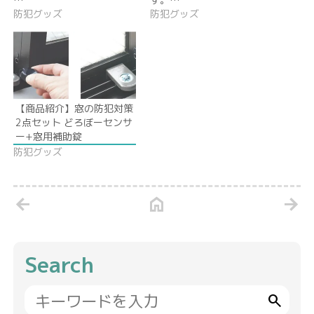
防犯グッズ
防犯グッズ
【商品紹介】窓の防犯対策
2点セット どろぼーセンサ
ー+窓用補助錠
防犯グッズ
arrow_back
home
arrow_forward
Search
search