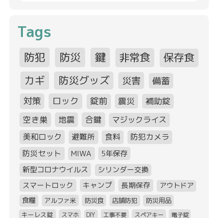
Tags
防犯
防災
鍵
非常食
保存食
カギ
防災グッズ
災害
備蓄
対策
ロック
錠前
震災
補助錠
空き巣
地震
合鍵
マジックライス
美和ロック
避難所
食料
防犯カメラ
防災セット
MIWA
5年保存
新型コロナウイルス
シリンダー交換
スマートロック
キャンプ
長期保存
アウトドア
食糧
アルファ米
防災食
店舗防犯
防災用品
キーレス錠
スマホ
DIY
工事不要
スペアキー
電子錠