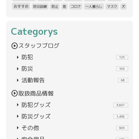
おすすめ
防災訓練
防止
窓
コロナ
一人暮らし
マスク
犬
Categorys
play_circle
スタッフブログ
arrow_right
防犯
125
arrow_right
防災
105
arrow_right
活動報告
68
play_circle
取扱商品情報
arrow_right
防犯グッズ
3,607
arrow_right
防災グッズ
1,436
arrow_right
その他
905