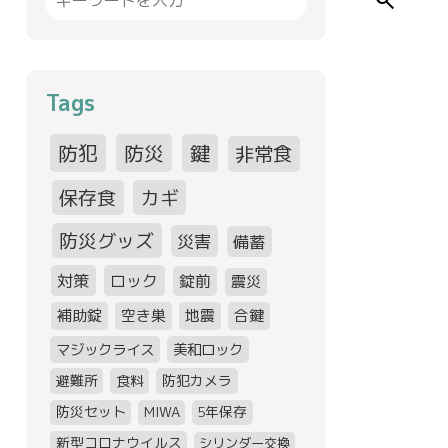
search
Tags
防犯
防災
鍵
非常食
保存食
カギ
防災グッズ
災害
備蓄
対策
ロック
錠前
震災
補助錠
空き巣
地震
合鍵
マジックライス
美和ロック
避難所
食料
防犯カメラ
防災セット
MIWA
5年保存
新型コロナウイルス
シリンダー交換