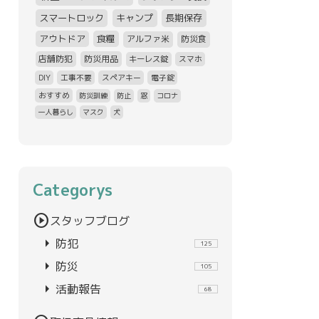
スマートロック
キャンプ
長期保存
アウトドア
食糧
アルファ米
防災食
店舗防犯
防災用品
キーレス錠
スマホ
DIY
工事不要
スペアキー
電子錠
おすすめ
防災訓練
防止
窓
コロナ
一人暮らし
マスク
犬
Categorys
play_circle
スタッフブログ
arrow_right
防犯
125
arrow_right
防災
105
arrow_right
活動報告
68