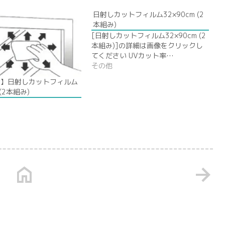
日射しカットフィルム32×90cm (2
本組み)
[日射しカットフィルム32×90cm (2
本組み)]の詳細は画像をクリックし
てください UVカット率…
その他
介】日射しカットフィルム
 (2本組み)
home
arrow_forward