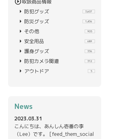
play_circle
取扱商品情報
arrow_right
防犯グッズ
3,607
arrow_right
防災グッズ
1,436
arrow_right
その他
905
arrow_right
安全用品
689
arrow_right
護身グッズ
336
arrow_right
防犯カメラ関連
312
arrow_right
アウトドア
5
News
2023.03.31
こんにちは、あんしん壱番の李
（Lee）です。 [feed_them_social