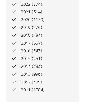
done
2022
(274)
done
2021
(514)
done
2020
(1170)
done
2019
(270)
done
2018
(484)
done
2017
(557)
done
2016
(343)
done
2015
(251)
done
2014
(383)
done
2013
(996)
done
2012
(389)
done
2011
(1784)