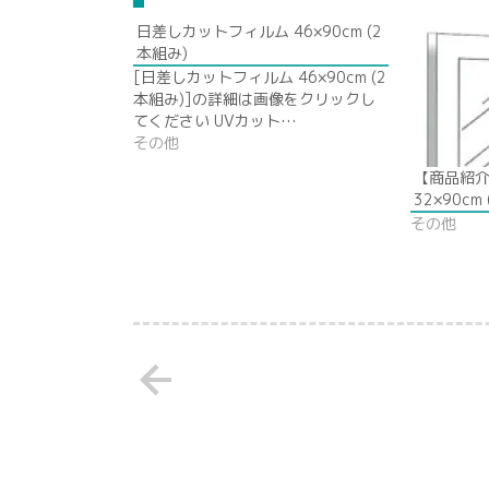
日差しカットフィルム 46×90cm (2
本組み)
[日差しカットフィルム 46×90cm (2
本組み)]の詳細は画像をクリックし
てください UVカット…
その他
【商品紹
32×90cm
その他
arrow_back