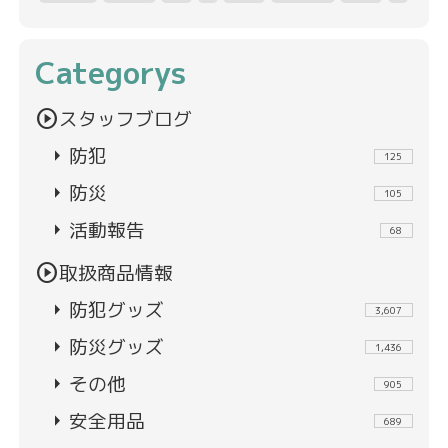
Categorys
play_circle
スタッフブログ
arrow_right
防犯
125
arrow_right
防災
105
arrow_right
活動報告
68
play_circle
取扱商品情報
arrow_right
防犯グッズ
3,607
arrow_right
防災グッズ
1,436
arrow_right
その他
905
arrow_right
安全用品
689