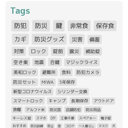
Tags
防犯
防災
鍵
非常食
保存食
カギ
防災グッズ
災害
備蓄
対策
ロック
錠前
震災
補助錠
空き巣
地震
合鍵
マジックライス
美和ロック
避難所
食料
防犯カメラ
防災セット
MIWA
5年保存
新型コロナウイルス
シリンダー交換
スマートロック
キャンプ
長期保存
アウトドア
食糧
アルファ米
防災食
店舗防犯
防災用品
キーレス錠
スマホ
DIY
工事不要
スペアキー
電子錠
おすすめ
防災訓練
防止
窓
コロナ
一人暮らし
マスク
犬