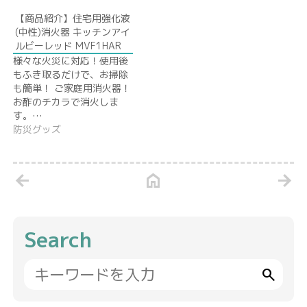
【商品紹介】住宅用強化液
(中性)消火器 キッチンアイ
ルビーレッド MVF1HAR
様々な火災に対応！使用後
もふき取るだけで、お掃除
も簡単！ ご家庭用消火器！
お酢のチカラで消火しま
す。…
防災グッズ
arrow_back
home
arrow_forward
Search
search