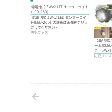
乾電池式 3W×2 LED センサーライト
(LED-260)
[乾電池式 3W×2 LED センサーライ
ト(LED-260)]の詳細は画像をクリッ
クしてください …
防犯グッズ
【商品紹介
ーム式LE
(1．3W×1
防犯グッズ
arrow_back