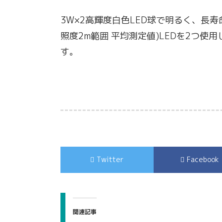
3W×2高輝度白色LED球で明るく、長
照度2m範囲 平均測定値)LEDを2つ
す。
Twitter
Facebook
関連記事