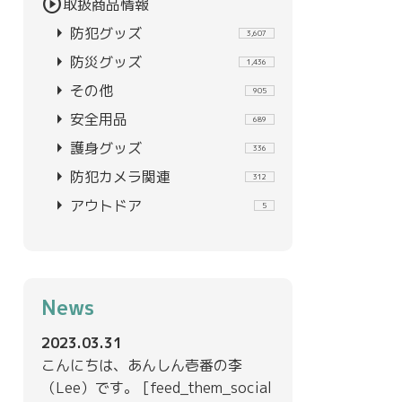
play_circle
取扱商品情報
arrow_right
防犯グッズ
3,607
arrow_right
防災グッズ
1,436
arrow_right
その他
905
arrow_right
安全用品
689
arrow_right
護身グッズ
336
arrow_right
防犯カメラ関連
312
arrow_right
アウトドア
5
News
2023.03.31
こんにちは、あんしん壱番の李
（Lee）です。 [feed_them_social