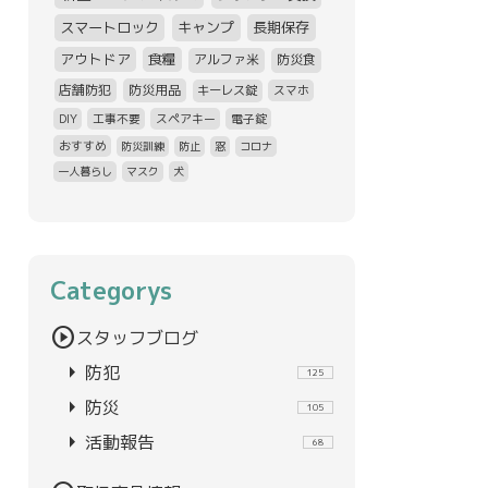
スマートロック
キャンプ
長期保存
アウトドア
食糧
アルファ米
防災食
店舗防犯
防災用品
キーレス錠
スマホ
DIY
工事不要
スペアキー
電子錠
おすすめ
防災訓練
防止
窓
コロナ
一人暮らし
マスク
犬
Categorys
play_circle
スタッフブログ
arrow_right
防犯
125
arrow_right
防災
105
arrow_right
活動報告
68