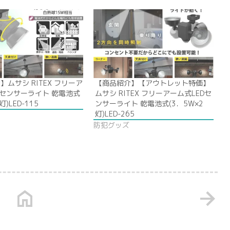
】ムサシ RITEX フリーア
【商品紹介】【アウトレット特価】
Dセンサーライト 乾電池式
ムサシ RITEX フリーアーム式LEDセ
灯)LED-115
ンサーライト 乾電池式(3．5W×2
灯)LED-265
防犯グッズ
home
arrow_forward