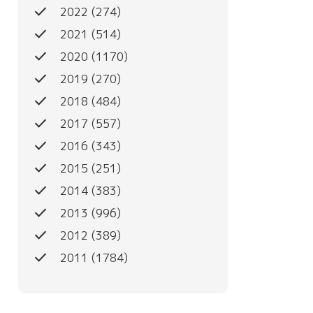
done
2022
(274)
done
2021
(514)
done
2020
(1170)
done
2019
(270)
done
2018
(484)
done
2017
(557)
done
2016
(343)
done
2015
(251)
done
2014
(383)
done
2013
(996)
done
2012
(389)
done
2011
(1784)