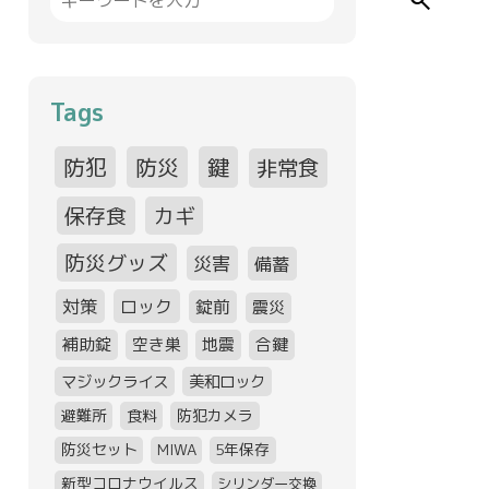
search
Tags
防犯
防災
鍵
非常食
保存食
カギ
防災グッズ
災害
備蓄
対策
ロック
錠前
震災
補助錠
空き巣
地震
合鍵
マジックライス
美和ロック
避難所
食料
防犯カメラ
防災セット
MIWA
5年保存
新型コロナウイルス
シリンダー交換