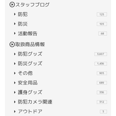
play_circle
スタッフブログ
arrow_right
防犯
125
arrow_right
防災
105
arrow_right
活動報告
68
play_circle
取扱商品情報
arrow_right
防犯グッズ
3,607
arrow_right
防災グッズ
1,436
arrow_right
その他
905
arrow_right
安全用品
689
arrow_right
護身グッズ
336
arrow_right
防犯カメラ関連
312
arrow_right
アウトドア
5