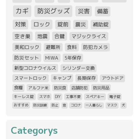
カギ
防災グッズ
災害
備蓄
対策
ロック
錠前
震災
補助錠
空き巣
地震
合鍵
マジックライス
美和ロック
避難所
食料
防犯カメラ
防災セット
MIWA
5年保存
新型コロナウイルス
シリンダー交換
スマートロック
キャンプ
長期保存
アウトドア
食糧
アルファ米
防災食
店舗防犯
防災用品
キーレス錠
スマホ
DIY
工事不要
スペアキー
電子錠
おすすめ
防災訓練
防止
窓
コロナ
一人暮らし
マスク
犬
Categorys