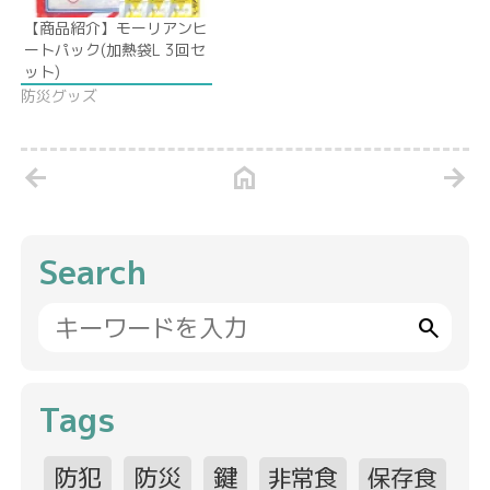
【商品紹介】モーリアンヒ
ートパック(加熱袋L 3回セ
ット)
防災グッズ
arrow_back
home
arrow_forward
Search
search
Tags
防犯
防災
鍵
非常食
保存食