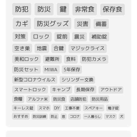
防犯
防災
鍵
非常食
保存食
カギ
防災グッズ
災害
備蓄
対策
ロック
錠前
震災
補助錠
空き巣
地震
合鍵
マジックライス
美和ロック
避難所
食料
防犯カメラ
防災セット
MIWA
5年保存
新型コロナウイルス
シリンダー交換
スマートロック
キャンプ
長期保存
アウトドア
食糧
アルファ米
防災食
店舗防犯
防災用品
キーレス錠
スマホ
DIY
工事不要
スペアキー
電子錠
おすすめ
防災訓練
防止
窓
コロナ
一人暮らし
マスク
犬