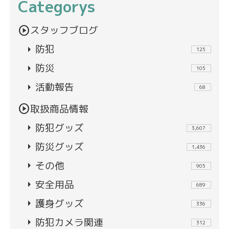
Categorys
play_circle
スタッフブログ
arrow_right
防犯
125
arrow_right
防災
105
arrow_right
活動報告
68
play_circle
取扱商品情報
arrow_right
防犯グッズ
3,607
arrow_right
防災グッズ
1,436
arrow_right
その他
905
arrow_right
安全用品
689
arrow_right
護身グッズ
336
arrow_right
防犯カメラ関連
312