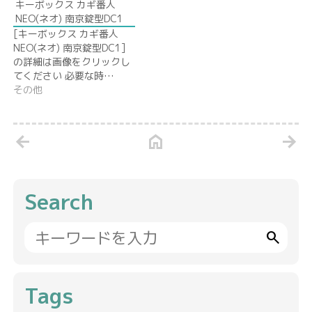
キーボックス カギ番人
NEO(ネオ) 南京錠型DC1
[キーボックス カギ番人
NEO(ネオ) 南京錠型DC1]
の詳細は画像をクリックし
てください 必要な時…
その他
arrow_back
home
arrow_forward
Search
search
Tags