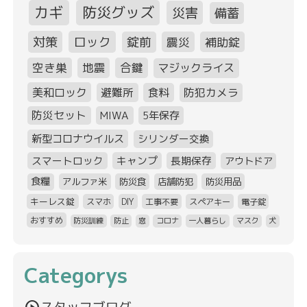
カギ
防災グッズ
災害
備蓄
対策
ロック
錠前
震災
補助錠
空き巣
地震
合鍵
マジックライス
美和ロック
避難所
食料
防犯カメラ
防災セット
MIWA
5年保存
新型コロナウイルス
シリンダー交換
スマートロック
キャンプ
長期保存
アウトドア
食糧
アルファ米
防災食
店舗防犯
防災用品
キーレス錠
スマホ
DIY
工事不要
スペアキー
電子錠
おすすめ
防災訓練
防止
窓
コロナ
一人暮らし
マスク
犬
Categorys