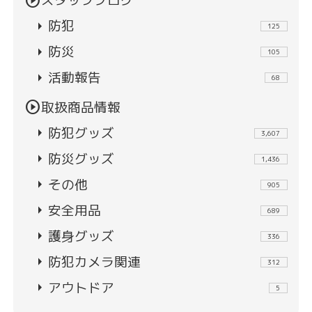
play_circle
スタッフブログ
arrow_right
防犯
125
arrow_right
防災
105
arrow_right
活動報告
68
play_circle
取扱商品情報
arrow_right
防犯グッズ
3,607
arrow_right
防災グッズ
1,436
arrow_right
その他
905
arrow_right
安全用品
689
arrow_right
護身グッズ
336
arrow_right
防犯カメラ関連
312
arrow_right
アウトドア
5