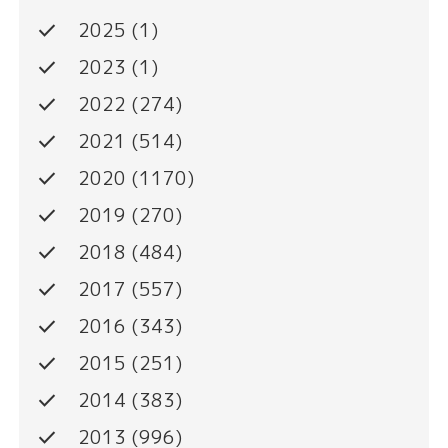
done
2025
(1)
done
2023
(1)
done
2022
(274)
done
2021
(514)
done
2020
(1170)
done
2019
(270)
done
2018
(484)
done
2017
(557)
done
2016
(343)
done
2015
(251)
done
2014
(383)
done
2013
(996)