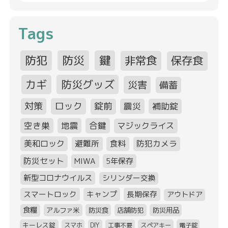
Tags
防犯
防災
鍵
非常食
保存食
カギ
防災グッズ
災害
備蓄
対策
ロック
錠前
震災
補助錠
空き巣
地震
合鍵
マジックライス
美和ロック
避難所
食料
防犯カメラ
防災セット
MIWA
5年保存
新型コロナウイルス
シリンダー交換
スマートロック
キャンプ
長期保存
アウトドア
食糧
アルファ米
防災食
店舗防犯
防災用品
キーレス錠
スマホ
DIY
工事不要
スペアキー
電子錠