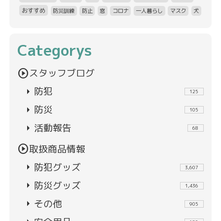
おすすめ
防災訓練
防止
窓
コロナ
一人暮らし
マスク
犬
Categorys
play_circle
スタッフブログ
arrow_right
防犯
125
arrow_right
防災
105
arrow_right
活動報告
68
play_circle
取扱商品情報
arrow_right
防犯グッズ
3,607
arrow_right
防災グッズ
1,436
arrow_right
その他
905