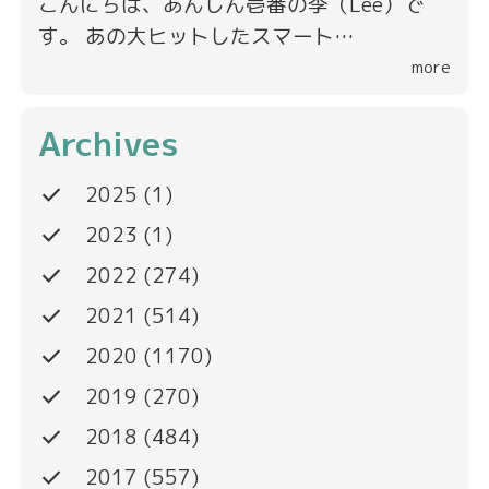
こんにちは、あんしん壱番の李（Lee）で
す。 あの大ヒットしたスマート…
more
Archives
done
2025
(1)
done
2023
(1)
done
2022
(274)
done
2021
(514)
done
2020
(1170)
done
2019
(270)
done
2018
(484)
done
2017
(557)