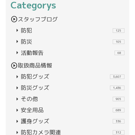
Categorys
play_circle
スタッフブログ
arrow_right
防犯
125
arrow_right
防災
105
arrow_right
活動報告
68
play_circle
取扱商品情報
arrow_right
防犯グッズ
3,607
arrow_right
防災グッズ
1,436
arrow_right
その他
905
arrow_right
安全用品
689
arrow_right
護身グッズ
336
arrow_right
防犯カメラ関連
312