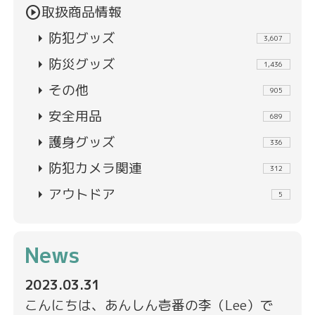
play_circle
取扱商品情報
arrow_right
防犯グッズ
3,607
arrow_right
防災グッズ
1,436
arrow_right
その他
905
arrow_right
安全用品
689
arrow_right
護身グッズ
336
arrow_right
防犯カメラ関連
312
arrow_right
アウトドア
5
News
2023.03.31
こんにちは、あんしん壱番の李（Lee）で