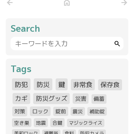
arrow_back
home
arrow_forward
Search
search
Tags
防犯
防災
鍵
非常食
保存食
カギ
防災グッズ
災害
備蓄
対策
ロック
錠前
震災
補助錠
空き巣
地震
合鍵
マジックライス
美和ロック
避難所
食料
防犯カメラ