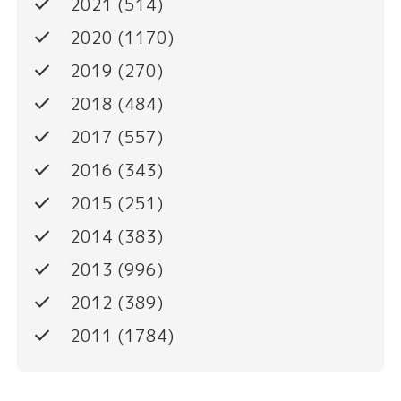
done
2021
(514)
done
2020
(1170)
done
2019
(270)
done
2018
(484)
done
2017
(557)
done
2016
(343)
done
2015
(251)
done
2014
(383)
done
2013
(996)
done
2012
(389)
done
2011
(1784)