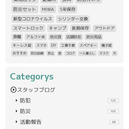
防災セット
MIWA
5年保存
新型コロナウイルス
シリンダー交換
スマートロック
キャンプ
長期保存
アウトドア
食糧
アルファ米
防災食
店舗防犯
防災用品
キーレス錠
スマホ
DIY
工事不要
スペアキー
電子錠
おすすめ
防災訓練
防止
窓
コロナ
一人暮らし
マスク
犬
Categorys
play_circle
スタッフブログ
arrow_right
防犯
125
arrow_right
防災
105
arrow_right
活動報告
68