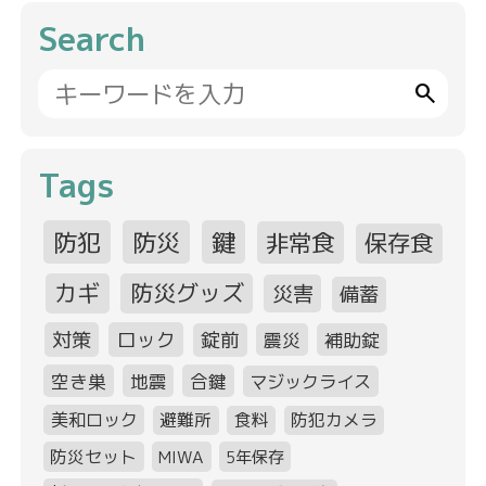
Search
search
Tags
防犯
防災
鍵
非常食
保存食
カギ
防災グッズ
災害
備蓄
対策
ロック
錠前
震災
補助錠
空き巣
地震
合鍵
マジックライス
美和ロック
避難所
食料
防犯カメラ
防災セット
MIWA
5年保存