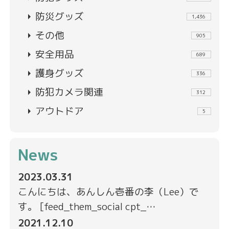
arrow_right
防災グッズ
1,436
arrow_right
その他
905
arrow_right
安全用品
689
arrow_right
護身グッズ
336
arrow_right
防犯カメラ関連
312
arrow_right
アウトドア
5
News
2023.03.31
こんにちは、あんしん壱番の李（Lee）で
す。 [feed_them_social cpt_…
2021.12.10