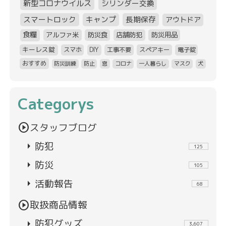
新型コロナウイルス
シリンダー交換
スマートロック
キャンプ
長期保存
アウトドア
食糧
アルファ米
防災食
店舗防犯
防災用品
キーレス錠
スマホ
DIY
工事不要
スペアキー
電子錠
おすすめ
防災訓練
防止
窓
コロナ
一人暮らし
マスク
犬
Categorys
play_circle
スタッフブログ
arrow_right
防犯
125
arrow_right
防災
105
arrow_right
活動報告
68
play_circle
取扱商品情報
arrow_right
防犯グッズ
3,607