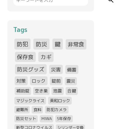
search
Tags
防犯
防災
鍵
非常食
保存食
カギ
防災グッズ
災害
備蓄
対策
ロック
錠前
震災
補助錠
空き巣
地震
合鍵
マジックライス
美和ロック
避難所
食料
防犯カメラ
防災セット
MIWA
5年保存
新型コロナウイルス
シリンダー交換