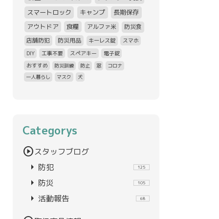
スマートロック
キャンプ
長期保存
アウトドア
食糧
アルファ米
防災食
店舗防犯
防災用品
キーレス錠
スマホ
DIY
工事不要
スペアキー
電子錠
おすすめ
防災訓練
防止
窓
コロナ
一人暮らし
マスク
犬
Categorys
play_circle
スタッフブログ
arrow_right
防犯
125
arrow_right
防災
105
arrow_right
活動報告
68