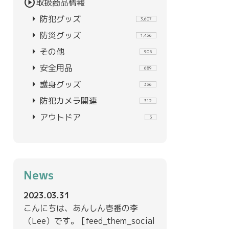
play_circle
取扱商品情報
arrow_right
防犯グッズ
3,607
arrow_right
防災グッズ
1,436
arrow_right
その他
905
arrow_right
安全用品
689
arrow_right
護身グッズ
336
arrow_right
防犯カメラ関連
312
arrow_right
アウトドア
5
News
2023.03.31
こんにちは、あんしん壱番の李
（Lee）です。 [feed_them_social