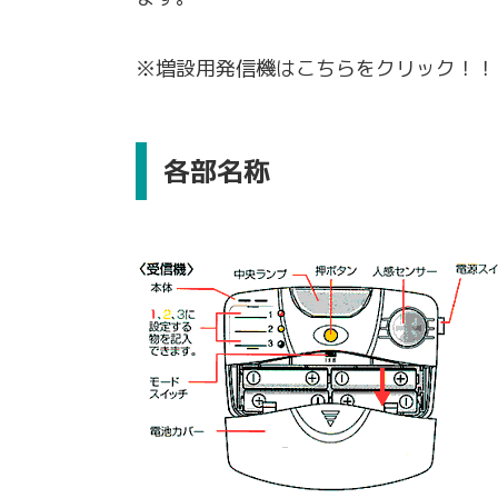
※増設用発信機は
こちらをクリック
！！
各部名称