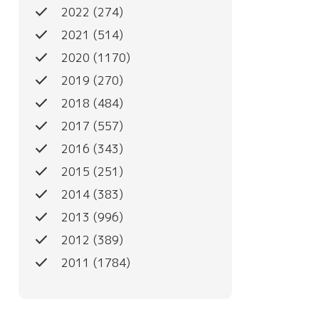
done
2022
(274)
done
2021
(514)
done
2020
(1170)
done
2019
(270)
done
2018
(484)
done
2017
(557)
done
2016
(343)
done
2015
(251)
done
2014
(383)
done
2013
(996)
done
2012
(389)
done
2011
(1784)