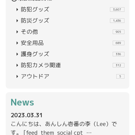
arrow_right
防犯グッズ
3,607
arrow_right
防災グッズ
1,436
arrow_right
その他
905
arrow_right
安全用品
689
arrow_right
護身グッズ
336
arrow_right
防犯カメラ関連
312
arrow_right
アウトドア
5
News
2023.03.31
こんにちは、あんしん壱番の李（Lee）で
す。 [feed_them_social cpt_…