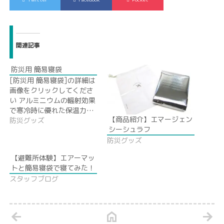
関連記事
防災用 簡易寝袋
[防災用 簡易寝袋]の詳細は
画像をクリックしてくださ
い アルミニウムの輻射効果
で寒冷時に優れた保温力…
【商品紹介】エマージェン
防災グッズ
シーシュラフ
防災グッズ
【避難所体験】エアーマッ
トと簡易寝袋で寝てみた！
スタッフブログ
arrow_back
home
arrow_forward