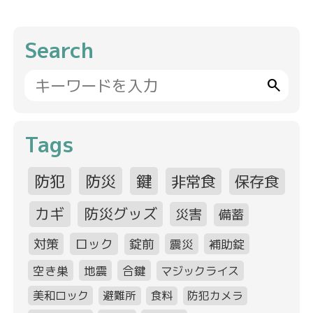
Search
search
Tags
防犯
防災
鍵
非常食
保存食
カギ
防災グッズ
災害
備蓄
対策
ロック
錠前
震災
補助錠
空き巣
地震
合鍵
マジックライス
美和ロック
避難所
食料
防犯カメラ