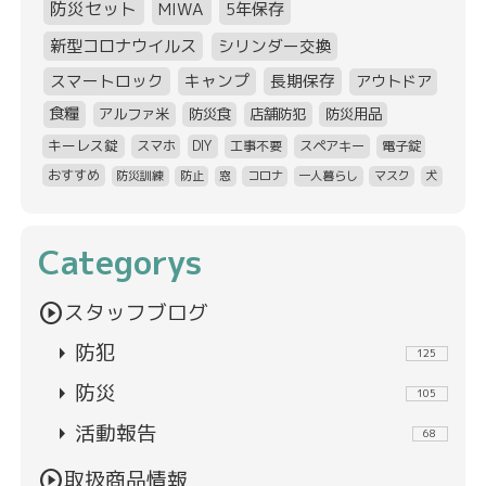
防災セット
MIWA
5年保存
新型コロナウイルス
シリンダー交換
スマートロック
キャンプ
長期保存
アウトドア
食糧
アルファ米
防災食
店舗防犯
防災用品
キーレス錠
スマホ
DIY
工事不要
スペアキー
電子錠
おすすめ
防災訓練
防止
窓
コロナ
一人暮らし
マスク
犬
Categorys
play_circle
スタッフブログ
arrow_right
防犯
125
arrow_right
防災
105
arrow_right
活動報告
68
play_circle
取扱商品情報