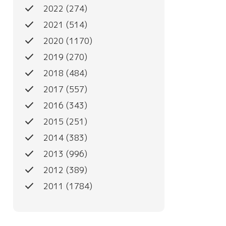
done
2022
(274)
done
2021
(514)
done
2020
(1170)
done
2019
(270)
done
2018
(484)
done
2017
(557)
done
2016
(343)
done
2015
(251)
done
2014
(383)
done
2013
(996)
done
2012
(389)
done
2011
(1784)