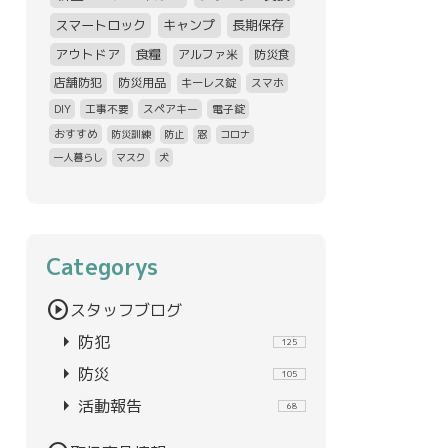
スマートロック
キャンプ
長期保存
アウトドア
食糧
アルファ米
防災食
店舗防犯
防災用品
キーレス錠
スマホ
DIY
工事不要
スペアキー
電子錠
おすすめ
防災訓練
防止
窓
コロナ
一人暮らし
マスク
犬
Categorys
play_circle
スタッフブログ
arrow_right
防犯
125
arrow_right
防災
105
arrow_right
活動報告
68