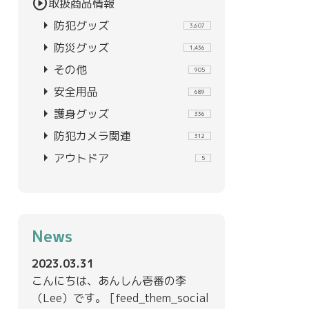
play_circle
取扱商品情報
arrow_right
防犯グッズ
3,607
arrow_right
防災グッズ
1,436
arrow_right
その他
905
arrow_right
安全用品
689
arrow_right
護身グッズ
336
arrow_right
防犯カメラ関連
312
arrow_right
アウトドア
5
News
2023.03.31
こんにちは、あんしん壱番の李
（Lee）です。 [feed_them_social