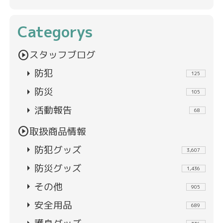
Categorys
play_circle
スタッフブログ
arrow_right
防犯
125
arrow_right
防災
105
arrow_right
活動報告
68
play_circle
取扱商品情報
arrow_right
防犯グッズ
3,607
arrow_right
防災グッズ
1,436
arrow_right
その他
905
arrow_right
安全用品
689