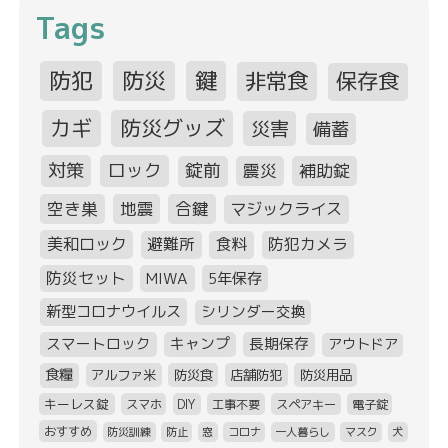
Tags
防犯
防災
鍵
非常食
保存食
カギ
防災グッズ
災害
備蓄
対策
ロック
錠前
震災
補助錠
空き巣
地震
合鍵
マジックライス
美和ロック
避難所
食料
防犯カメラ
防災セット
MIWA
5年保存
新型コロナウイルス
シリンダー交換
スマートロック
キャンプ
長期保存
アウトドア
食糧
アルファ米
防災食
店舗防犯
防災用品
キーレス錠
スマホ
DIY
工事不要
スペアキー
電子錠
おすすめ
防災訓練
防止
窓
コロナ
一人暮らし
マスク
犬