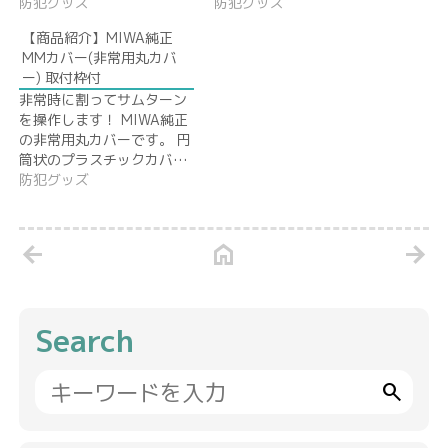
防犯グッズ
防犯グッズ
【商品紹介】MIWA純正
MMカバー(非常用丸カバ
ー) 取付枠付
非常時に割ってサムターン
を操作します！ MIWA純正
の非常用丸カバーです。 円
筒状のプラスチックカバ…
防犯グッズ
arrow_back
home
arrow_forward
Search
search