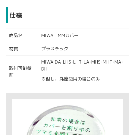
仕様
商品名
MIWA MMカバー
材質
プラスチック
MIWA:DA･LHS･LHT･LA･MHS･MHT･MA･
取付可能錠
DH
前
※但し、丸座使用の場合のみ