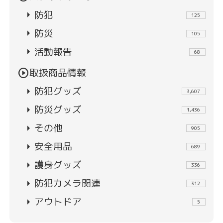
arrow_right
防犯
125
arrow_right
防災
105
arrow_right
活動報告
68
play_circle
取扱商品情報
arrow_right
防犯グッズ
3,607
arrow_right
防災グッズ
1,436
arrow_right
その他
905
arrow_right
安全用品
689
arrow_right
護身グッズ
336
arrow_right
防犯カメラ関連
312
arrow_right
アウトドア
5