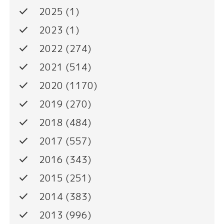
done
2025
(1)
done
2023
(1)
done
2022
(274)
done
2021
(514)
done
2020
(1170)
done
2019
(270)
done
2018
(484)
done
2017
(557)
done
2016
(343)
done
2015
(251)
done
2014
(383)
done
2013
(996)