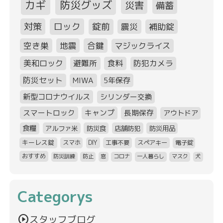
カギ
防災グッズ
災害
備蓄
対策
ロック
錠前
震災
補助錠
空き巣
地震
合鍵
マジックライス
美和ロック
避難所
食料
防犯カメラ
防災セット
MIWA
5年保存
新型コロナウイルス
シリンダー交換
スマートロック
キャンプ
長期保存
アウトドア
食糧
アルファ米
防災食
店舗防犯
防災用品
キーレス錠
スマホ
DIY
工事不要
スペアキー
電子錠
おすすめ
防災訓練
防止
窓
コロナ
一人暮らし
マスク
犬
Categorys
play_circle
スタッフブログ