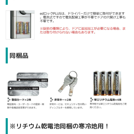
同梱品
※リチウム乾電池同梱の寒冷地用！