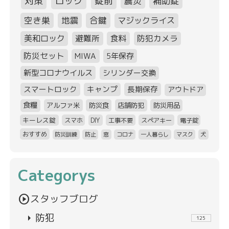
対策
ロック
錠前
震災
補助錠
空き巣
地震
合鍵
マジックライス
美和ロック
避難所
食料
防犯カメラ
防災セット
MIWA
5年保存
新型コロナウイルス
シリンダー交換
スマートロック
キャンプ
長期保存
アウトドア
食糧
アルファ米
防災食
店舗防犯
防災用品
キーレス錠
スマホ
DIY
工事不要
スペアキー
電子錠
おすすめ
防災訓練
防止
窓
コロナ
一人暮らし
マスク
犬
Categorys
play_circle
スタッフブログ
arrow_right
防犯
125