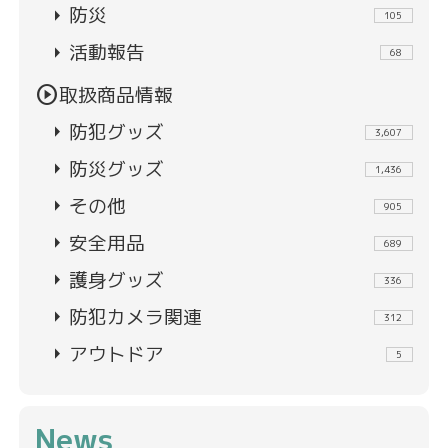
arrow_right
防災
105
arrow_right
活動報告
68
play_circle
取扱商品情報
arrow_right
防犯グッズ
3,607
arrow_right
防災グッズ
1,436
arrow_right
その他
905
arrow_right
安全用品
689
arrow_right
護身グッズ
336
arrow_right
防犯カメラ関連
312
arrow_right
アウトドア
5
News