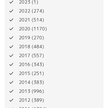
done
2023
(1)
done
2022
(274)
done
2021
(514)
done
2020
(1170)
done
2019
(270)
done
2018
(484)
done
2017
(557)
done
2016
(343)
done
2015
(251)
done
2014
(383)
done
2013
(996)
done
2012
(389)