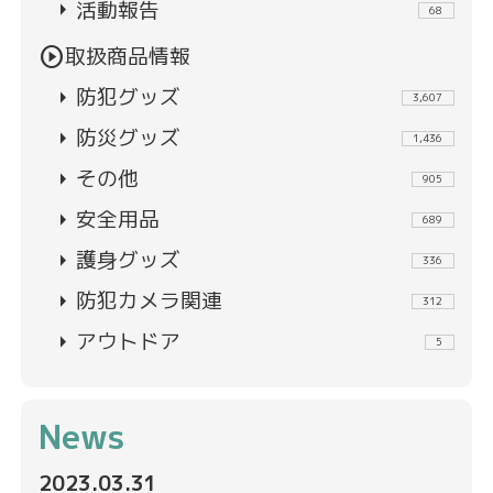
arrow_right
活動報告
68
play_circle
取扱商品情報
arrow_right
防犯グッズ
3,607
arrow_right
防災グッズ
1,436
arrow_right
その他
905
arrow_right
安全用品
689
arrow_right
護身グッズ
336
arrow_right
防犯カメラ関連
312
arrow_right
アウトドア
5
News
2023.03.31