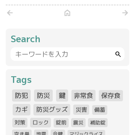
arrow_back
home
arrow_forward
Search
search
Tags
防犯
防災
鍵
非常食
保存食
カギ
防災グッズ
災害
備蓄
対策
ロック
錠前
震災
補助錠
空き巣
地震
合鍵
マジックライス