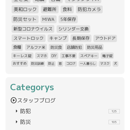
美和ロック
避難所
食料
防犯カメラ
防災セット
MIWA
5年保存
新型コロナウイルス
シリンダー交換
スマートロック
キャンプ
長期保存
アウトドア
食糧
アルファ米
防災食
店舗防犯
防災用品
キーレス錠
スマホ
DIY
工事不要
スペアキー
電子錠
おすすめ
防災訓練
防止
窓
コロナ
一人暮らし
マスク
犬
Categorys
play_circle
スタッフブログ
arrow_right
防犯
125
arrow_right
防災
105