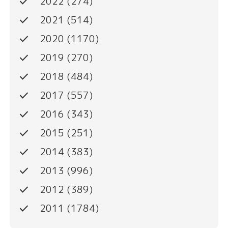
done
2022
(274)
done
2021
(514)
done
2020
(1170)
done
2019
(270)
done
2018
(484)
done
2017
(557)
done
2016
(343)
done
2015
(251)
done
2014
(383)
done
2013
(996)
done
2012
(389)
done
2011
(1784)