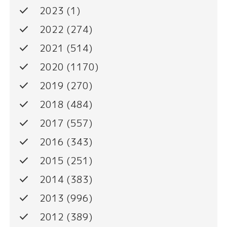
done
2023
(1)
done
2022
(274)
done
2021
(514)
done
2020
(1170)
done
2019
(270)
done
2018
(484)
done
2017
(557)
done
2016
(343)
done
2015
(251)
done
2014
(383)
done
2013
(996)
done
2012
(389)