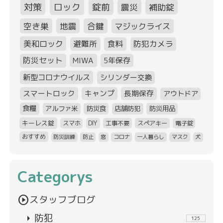
対策
ロック
錠前
震災
補助錠
空き巣
地震
合鍵
マジックライス
美和ロック
避難所
食料
防犯カメラ
防災セット
MIWA
5年保存
新型コロナウイルス
シリンダー交換
スマートロック
キャンプ
長期保存
アウトドア
食糧
アルファ米
防災食
店舗防犯
防災用品
キーレス錠
スマホ
DIY
工事不要
スペアキー
電子錠
おすすめ
防災訓練
防止
窓
コロナ
一人暮らし
マスク
犬
Categorys
play_circle
スタッフブログ
arrow_right
防犯
125