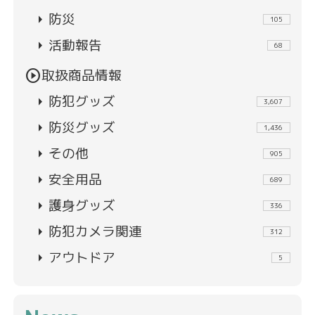
arrow_right
防災
105
arrow_right
活動報告
68
play_circle
取扱商品情報
arrow_right
防犯グッズ
3,607
arrow_right
防災グッズ
1,436
arrow_right
その他
905
arrow_right
安全用品
689
arrow_right
護身グッズ
336
arrow_right
防犯カメラ関連
312
arrow_right
アウトドア
5