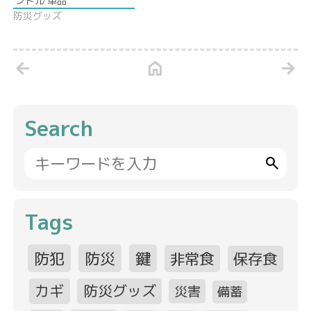
ンドル 単品
防災グッズ
arrow_back
home
arrow_forward
Search
search
Tags
防犯
防災
鍵
非常食
保存食
カギ
防災グッズ
災害
備蓄