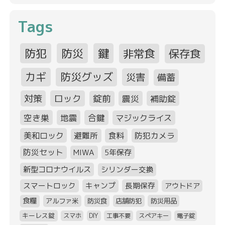
Tags
防犯
防災
鍵
非常食
保存食
カギ
防災グッズ
災害
備蓄
対策
ロック
錠前
震災
補助錠
空き巣
地震
合鍵
マジックライス
美和ロック
避難所
食料
防犯カメラ
防災セット
MIWA
5年保存
新型コロナウイルス
シリンダー交換
スマートロック
キャンプ
長期保存
アウトドア
食糧
アルファ米
防災食
店舗防犯
防災用品
キーレス錠
スマホ
DIY
工事不要
スペアキー
電子錠