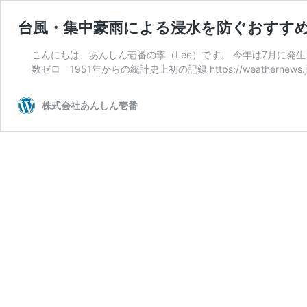
台風・集中豪雨による浸水を防ぐおすす
こんにちは、あんしん壱番の李（Lee）です。 今年は7月に発
数ゼロ 1951年からの統計史上初の記録 https://weathernews.
株式会社あんしん壱番